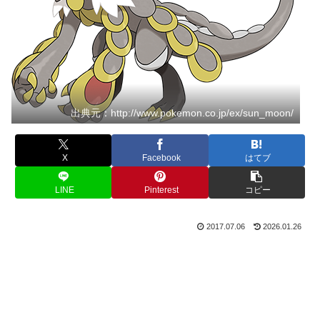
出典元：http://www.pokemon.co.jp/ex/sun_moon/
X
Facebook
はてブ
LINE
Pinterest
コピー
2017.07.06
2026.01.26