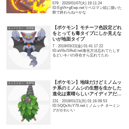
579 : 2020/01/07(火) 19:11:24
ID:EgVh+gEwp.netリベロマン絵に描いた
餅で終わらねーかな
【ポケモン】モチーフ色設定どれ
キャラクター・世界観
をとっても毒タイプにしか見えな
いが地面タイプ
7 : 2019/03/22(金) 01:41:17.22
ID:aV0v/SRu0.net進化方法忘れてたしす
るどいキバの存在すら忘れてたわ
【ポケモン】地味だけどミノムッ
キャラクター・世界観
チ系のミノムシの生態を生かした
進化は素晴らしいアイディアだと
思う
231 : 2019/01/21(月) 01:16:09.53
ID:SQQxXcY70.netミノムッチ ネーミン
グがかわいい