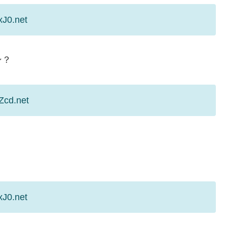
xJ0.net
ン？
Zcd.net
xJ0.net