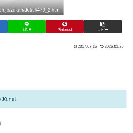
jp/zukan/detail/479_2.html
LINE
Pinterest
コピー
2017.07.16
2026.01.26
xJ0.net
わ