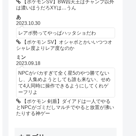
【ポケモンSV】BW四天王はチャンプ以外
は濃いほうだろXYは…うん
あ
2023.10.30
レアボ勢ってやっぱハッタショだわ
【ポケモン SV】オシャボとかいいつつオ
シャレ度よりレア度なのか
ミン
2023.09.18
NPCがバカすぎて全く星5のやつ勝てない
し、人集めようとしても誰も来ない、せめ
て4人同時に操作できるようにしてくれゲ
ーフリよ
【ポケモン 剣盾】ダイアドは一人でやる
とNPCがゴミだしマルチでやると放置が沸い
たりする神ゲー