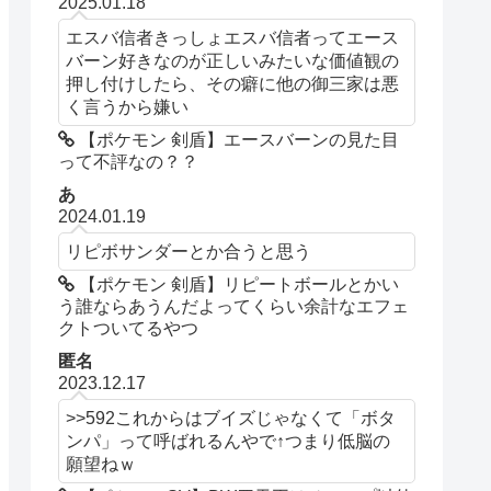
2025.01.18
エスバ信者きっしょエスバ信者ってエース
バーン好きなのが正しいみたいな価値観の
押し付けしたら、その癖に他の御三家は悪
く言うから嫌い
【ポケモン 剣盾】エースバーンの見た目
って不評なの？？
あ
2024.01.19
リピボサンダーとか合うと思う
【ポケモン 剣盾】リピートボールとかい
う誰ならあうんだよってくらい余計なエフェ
クトついてるやつ
匿名
2023.12.17
>>592これからはブイズじゃなくて「ボタ
ンパ」って呼ばれるんやで↑つまり低脳の
願望ねｗ