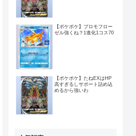
【ポケポケ】プロモフロー
ゼル強くね？1進化1コス70
【ポケポケ】たねEXはHP
高すぎるしサポート詰め込
めるから強いわ