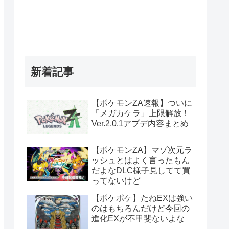
新着記事
【ポケモンZA速報】ついに
「メガカケラ」上限解放！
Ver.2.0.1アプデ内容まとめ
【ポケモンZA】マゾ次元ラ
ッシュとはよく言ったもん
だよなDLC様子見してて買
ってないけど
【ポケポケ】たねEXは強い
のはもちろんだけど今回の
進化EXが不甲斐ないよな