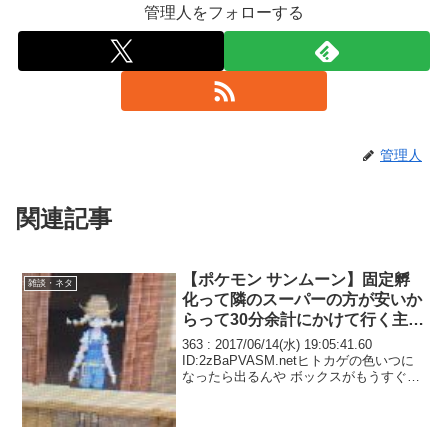
管理人をフォローする
管理人
関連記事
【ポケモン サンムーン】固定孵
雑談・ネタ
化って隣のスーパーの方が安いか
らって30分余計にかけて行く主婦
っぽいよな
363 : 2017/06/14(水) 19:05:41.60
ID:2zBaPVASM.netヒトカゲの色いつに
なったら出るんや ボックスがもうすぐ完
全に埋まるで