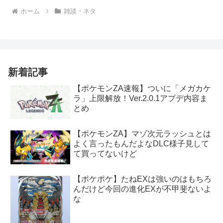
ホーム
雑談・ネタ
新着記事
【ポケモンZA速報】ついに「メガカケ
ラ」上限解放！Ver.2.0.1アプデ内容ま
とめ
【ポケモンZA】マゾ次元ラッシュとは
よく言ったもんだよなDLC様子見して
て買ってないけど
【ポケポケ】たねEXは強いのはもちろ
んだけど今回の進化EXが不甲斐ないよ
な