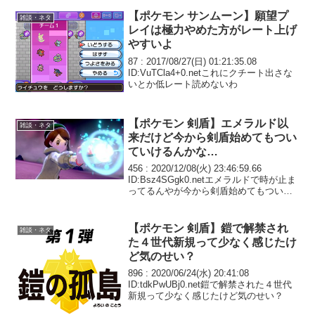
【ポケモン サンムーン】願望プ
雑談・ネタ
レイは極力やめた方がレート上げ
やすいよ
87 : 2017/08/27(日) 01:21:35.08
ID:VuTCla4+0.netこれにクチート出さな
いとか低レート読めないわ
【ポケモン 剣盾】エメラルド以
雑談・ネタ
来だけど今から剣盾始めてもつい
ていけるんかな…
456 : 2020/12/08(火) 23:46:59.66
ID:Bsz4SGgk0.netエメラルドで時が止ま
ってるんやが今から剣盾始めてもついて
いけるんかな…やりたいけど特性とかフ
ェアリータイプとか技とか色々増えてて
ちょっと不安にな...
【ポケモン 剣盾】鎧で解禁され
雑談・ネタ
た４世代新規って少なく感じたけ
ど気のせい？
896 : 2020/06/24(水) 20:41:08
ID:tdkPwUBj0.net鎧で解禁された４世代
新規って少なく感じたけど気のせい？