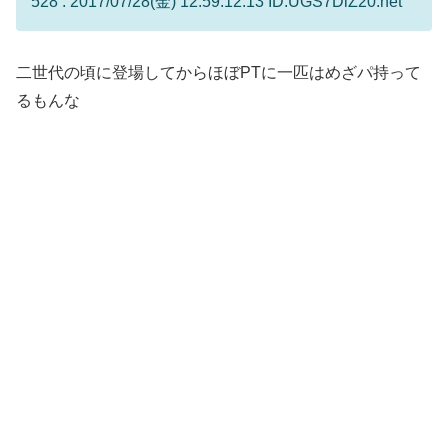
528 : 2017/07/28(金) 12:59:12.13 ID:UGS7DlZ20.net
二世代の頃に登場してからほぼPTに一匹はめざパ持って
るもんな