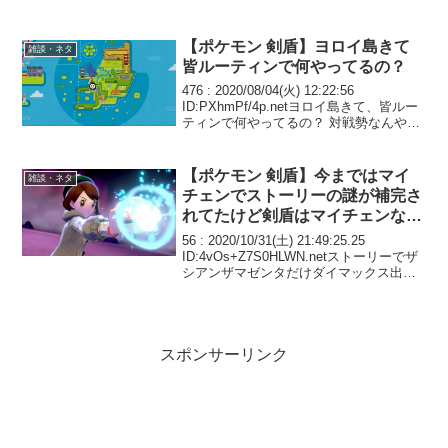
【ポケモン 剣盾】ヨロイ島きて
雑談・ネタ
皆ルーティンで何やってるの？
476 : 2020/08/04(火) 12:22:56
ID:PXhmPf/4p.netヨロイ島きて、皆ルー
ティンで何やってるの？ 対戦勢なんやけ
ど、努力値減らすきのみ集めて、 海でキ
ラキラの羽を集めて、レイド潰して、 見
つけたキノコは回...
【ポケモン 剣盾】今まではマイ
雑談・ネタ
チェンでストーリーの謎が補完さ
れてたけど剣盾はマイチェンなさ
そうだからそのまま終わりそう
56 : 2020/10/31(土) 21:49:25.25
ID:4vOs+Z7S0HLWN.netストーリーでザ
シアンザマゼンタだけダイマックス出来
ない理由ってまだ明かされてないよね？
考察でバドレックスもおそらくダイマッ
クス出来ないっ...
スポンサーリンク