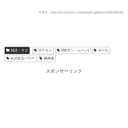
引用元：http://nozomi.2ch.sc/test/read.cgi/poke/1501069833/
雑談・ネタ
ポケモン
SM(サン・ムーン)
ボール
めざめるパワー
個体値
スポンサーリンク