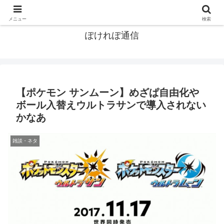
ポケモン関連まとめ
メニュー
検索
ぽけれぽ通信
【ポケモン サンムーン】めざぱ自由化や
ボール入替えウルトラサンで導入されない
かなあ
雑談・ネタ