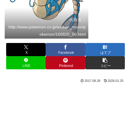
出典元：
http://www.pokemon.co.jp/ex/sun_moon/p
okemon/160820_06.html
X
Facebook
はてブ
LINE
Pinterest
コピー
2017.08.28
2026.01.25