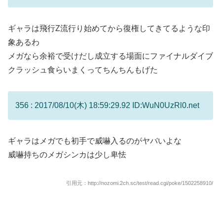
ギャラは飛行Z流行り始めてから復権してきてるような印
象あるわ
メガなら余裕で受けだし成立する場面にファイナルダイブ
クラッシュ食らいまくってちんちんもげた
356 : 2017/08/10(木) 18:59:29.92 ID:WuN0UzRl0.net
ギャラはメガでも初手で威嚇入るのがヤバいよな
威嚇持ちのメガシンカは少し卑怯
引用元：http://nozomi.2ch.sc/test/read.cgi/poke/1502258910/