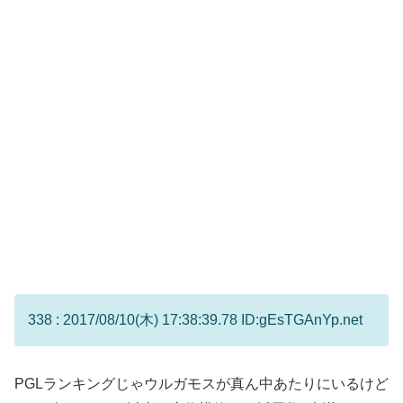
338 : 2017/08/10(木) 17:38:39.78 ID:gEsTGAnYp.net
PGLランキングじゃウルガモスが真ん中あたりにいるけど