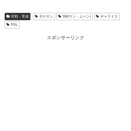
対戦・育成
ポケモン
SM(サン・ムーン)
ギャラドス
PGL
スポンサーリンク