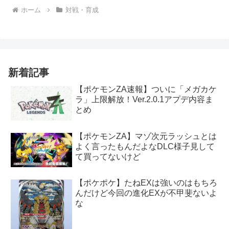
ホーム
対戦・育成
新着記事
【ポケモンZA速報】ついに「メガカケ
ラ」上限解放！Ver.2.0.1アプデ内容ま
とめ
【ポケモンZA】マゾ次元ラッシュとは
よく言ったもんだよなDLC様子見して
て買ってないけど
【ポケポケ】たねEXは強いのはもちろ
んだけど今回の進化EXが不甲斐ないよ
な