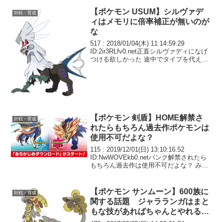
【ポケモン USUM】シルヴァデ
対戦・育成
ィはメモリに倍率補正が無いのが
な
517 : 2018/01/04(木) 11:14:59.29
ID:2ir3RLfv0.net正直シルヴァディになげ
つける欲しかった 途中でタイプを代える
とかいう面白そうなギミックが いやテク
スチャーとかはちょっとよくわからない
【ポケモン 剣盾】HOME解禁さ
対戦・育成
れたらもちろん過去作ポケモンは
使用不可だよな？
115 : 2019/12/01(日) 13:10:16.52
ID:NwWOVEkb0.netバンク解禁されたら
もちろん過去作は使用不可だよな？ みが
どくガルドやはたきキザンが過去作限定
とか対戦ゲーとして狂ってるし
【ポケモン サンムーン】600族に
対戦・育成
関する話題 ジャラランガはまと
もな技があればちゃんとやれる種
族値がある？