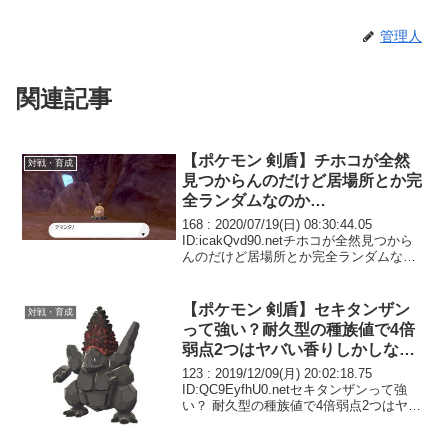
管理人
関連記事
【ポケモン 剣盾】チホコが全然
対戦・育成
見つからんのだけど居場所とか完
全ランダムなのか…
168 : 2020/07/19(日) 08:30:44.05
ID:icakQvd90.netチホコが全然見つから
んのだけど居場所とか完全ランダムなの
か…
【ポケモン 剣盾】セキタンザン
対戦・育成
って強い？耐久型の種族値で4倍
弱点2つはヤバい香りしかしない
けど
123 : 2019/12/09(月) 20:02:18.75
ID:QC9EyfhU0.netセキタンザンって強
い？ 耐久型の種族値で4倍弱点2つはヤバ
い香りしかしないけど