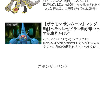
472 : 2017/02/05(日) 14:20:01.74
ID:WUt7gtkDa.net600もある種族値をあん
なにも無駄遣い出来るジャラには驚愕す
る 意図的にやったんなら配分考えた奴の
センスはすごいと思うよ
【ポケモン サンムーン】マンダ
対戦・育成
軸はヘラクレセドラン軸が辛いっ
て記事見たけど
437 : 2017/07/17(月) 19:28:02.13
ID:v2i5OEVz0.net俺のHDマンダちゃんが
クレセの2連冷凍B耐え切ってヘラクレセ
ドラン完封してしまった 不一致とはいえ
8倍耐えるとか神だな
スポンサーリンク