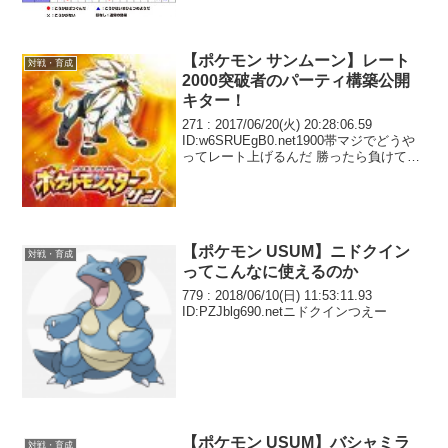
【ポケモン サンムーン】レート
対戦・育成
2000突破者のパーティ構築公開
キター！
271 : 2017/06/20(火) 20:28:06.59
ID:w6SRUEgB0.net1900帯マジでどうや
ってレート上げるんだ 勝ったら負けての
繰り返しでレート上がる気しないんだが
レート2000行く人ほんと化け物だな
【ポケモン USUM】ニドクイン
対戦・育成
ってこんなに使えるのか
779 : 2018/06/10(日) 11:53:11.93
ID:PZJblg690.netニドクインつえー
【ポケモン USUM】バシャミラ
対戦・育成