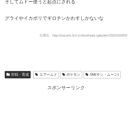
そしてムドー使うと起点にされる
グライやイカポリでギロチンかわすしかないな
引用元：http://nozomi.2ch.sc/test/read.cgi/poke/1503142650/
対戦・育成
エアームド
ポケモン
SM(サン・ムーン)
スポンサーリンク