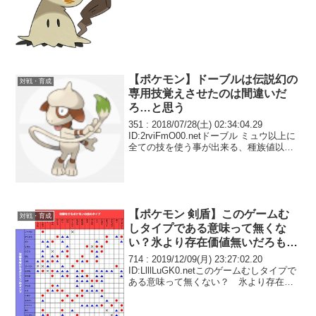
【ポケモン】ドーブルは伝説幻の
対戦・育成
専用技覚えさせたのは間違いだ
ろ…と思う
351 : 2018/07/28(土) 02:34:04.29
ID:2rviFmO00.netドーブル ミュウ以上に
全ての技を使う事が出来る、種族値以外
は超チートなポケモン
【ポケモン 剣盾】このゲームむ
対戦・育成
しタイプである意味って無くな
い？氷より存在価値無いだろもは
や
714 : 2019/12/09(月) 23:27:02.20
ID:LlllLuGK0.netこのゲームむしタイプで
ある意味って無くない？ 氷より存在価
値無いだろもはや