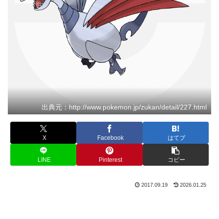
出典元：http://www.pokemon.jp/zukan/detail/227.html
X
Facebook
はてブ
LINE
Pinterest
コピー
2017.09.19
2026.01.25