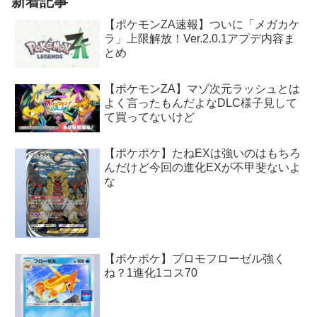
新着記事
【ポケモンZA速報】ついに「メガカケ
ラ」上限解放！Ver.2.0.1アプデ内容ま
とめ
【ポケモンZA】マゾ次元ラッシュとは
よく言ったもんだよなDLC様子見して
て買ってないけど
【ポケポケ】たねEXは強いのはもちろ
んだけど今回の進化EXが不甲斐ないよ
な
【ポケポケ】プロモフローゼル強く
ね？1進化1コス70