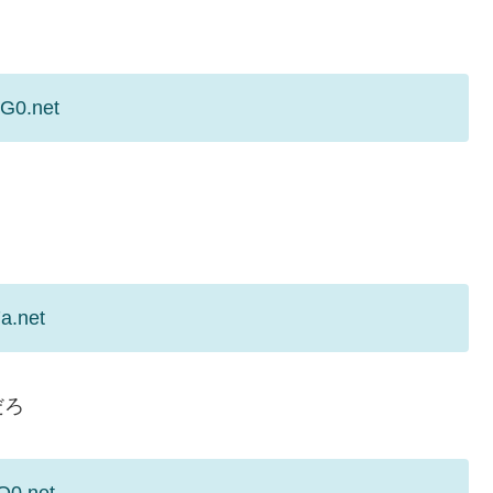
5G0.net
a.net
だろ
Q0.net