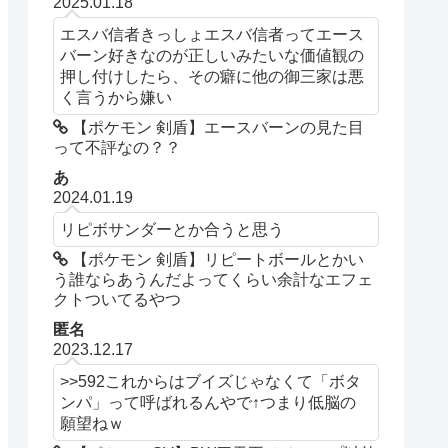
2025.01.18
エスバ信者きっしょエスバ信者ってエース
バーン好きなのが正しいみたいな価値観の
押し付けしたら、その癖に他の御三家は悪
く言うから嫌い
【ポケモン 剣盾】エースバーンの見た目
って不評なの？？
あ
2024.01.19
リピボサンダーとか合うと思う
【ポケモン 剣盾】リピートボールとかい
う誰ならあうんだよってくらい余計なエフェ
クトついてるやつ
匿名
2023.12.17
>>592これからはブイズじゃなくて「ボタ
ンパ」って呼ばれるんやで↑つまり低脳の
願望ねｗ