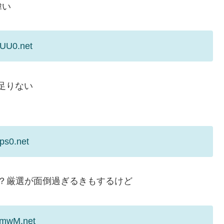
偉い
wUU0.net
足りない
ps0.net
？厳選が面倒過ぎるきもするけど
omwM.net