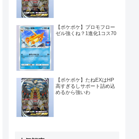
【ポケポケ】プロモフロー
ゼル強くね？1進化1コス70
【ポケポケ】たねEXはHP
高すぎるしサポート詰め込
めるから強いわ