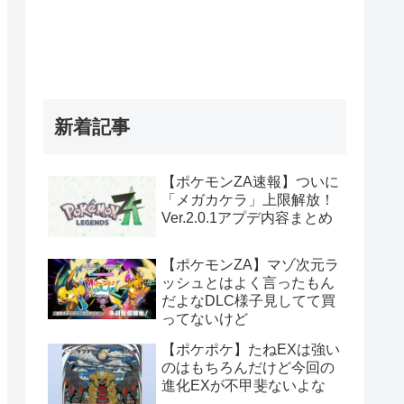
新着記事
【ポケモンZA速報】ついに
「メガカケラ」上限解放！
Ver.2.0.1アプデ内容まとめ
【ポケモンZA】マゾ次元ラ
ッシュとはよく言ったもん
だよなDLC様子見してて買
ってないけど
【ポケポケ】たねEXは強い
のはもちろんだけど今回の
進化EXが不甲斐ないよな