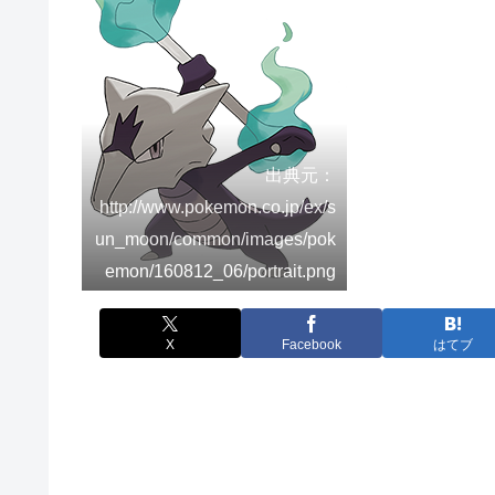
出典元：
http://www.pokemon.co.jp/ex/s
un_moon/common/images/pok
emon/160812_06/portrait.png
X
Facebook
はてブ