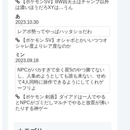
【ポケモンSV】BW四天王はチャンプ以外
は濃いほうだろXYは…うん
あ
2023.10.30
レアボ勢ってやっぱハッタショだわ
【ポケモン SV】オシャボとかいいつつオ
シャレ度よりレア度なのか
ミン
2023.09.18
NPCがバカすぎて全く星5のやつ勝てない
し、人集めようとしても誰も来ない、せめ
て4人同時に操作できるようにしてくれゲ
ーフリよ
【ポケモン 剣盾】ダイアドは一人でやる
とNPCがゴミだしマルチでやると放置が沸い
たりする神ゲー