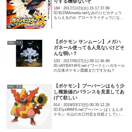
りする機会ないぞ
184 : 2017/11/21(火) 15:17:37.89
ID:B/ZMAmw4a.netなみのりピカチュウ
もらえるのか アローラライチュウになみ
のり要る？
【ポケモン サンムーン】メガハ
対戦・育成
ガネール使ってる人見ないけどそ
んな弱い？
103 : 2017/05/27(土) 09:11:46.99
ID:oNYBAY4F0.netイワークとハガネール
の立体ポケモン図鑑まだですかね？
【ポケモン】ブーバーンはもう少
対戦・育成
し種族値のバランスを見直してあ
げて欲しい
814 : 2019/03/17(日) 00:35:12.26
ID:EIyzlM6F0.netブーバーン ばくえんポ
ケモン 火山の火口付近を住処としている
腕の先から摂氏2000度の火の玉を撃って
攻撃するが連射すると腕先がほのかに白
くなり...