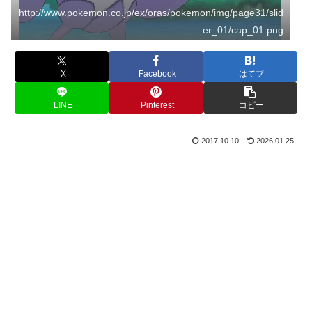
http://www.pokemon.co.jp/ex/oras/pokemon/img/page31/slid
er_01/cap_01.png
X
Facebook
はてブ
LINE
Pinterest
コピー
2017.10.10
2026.01.25