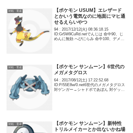
【ポケモン USUM】エレザード
対戦・育成
とかいう電気なのに地面にマヒ通
せるえらいやつ
94 : 2017/12/12(火) 08:36:18.15
ID:Gr5W9CuRd.netでんじは 命中90、じ
めんに無効 へびにらみ 命中100、デメリ
ットなし しびれごな 命中75、草に無効
おかしいわなぁ！？
【ポケモン サンムーン】6世代の
対戦・育成
メガメタグロス
64 : 2017/08/12(土) 17:22:52.68
ID:P/55E8w/0.net6世代のメガメタグロス
対ゲンガー→シャドボであぼん 対ゲッコ
ウガ→悪の波動であぼん 対アロー→フレ
ドラであぼん 対ギルガルド→有効打が地
震のみ。...
【ポケモン サンムーン】新特性
対戦・育成
トリルメイカーとか出ないかね場