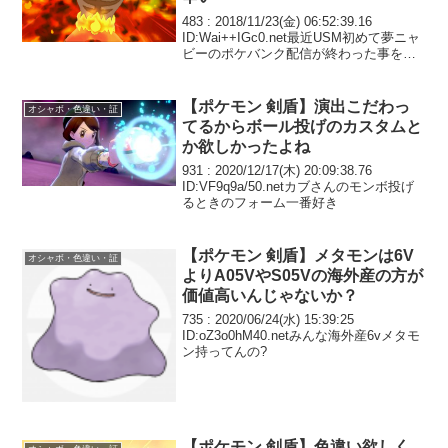
483 : 2018/11/23(金) 06:52:39.16
ID:Wai++IGc0.net最近USM初めて夢ニャ
ビーのポケバンク配信が終わった事を知
って辛い・・・
【ポケモン 剣盾】演出こだわっ
オシャボ・色違い・証
てるからボール投げのカスタムと
か欲しかったよね
931 : 2020/12/17(木) 20:09:38.76
ID:VF9q9a/50.netカブさんのモンボ投げ
るときのフォーム一番好き
【ポケモン 剣盾】メタモンは6V
オシャボ・色違い・証
よりA05VやS05Vの海外産の方が
価値高いんじゃないか？
735 : 2020/06/24(水) 15:39:25
ID:oZ3o0hM40.netみんな海外産6vメタモ
ン持ってんの?
【ポケモン 剣盾】色違い欲しく