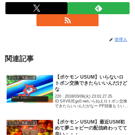
管理人
関連記事
【ポケモン USUM】いらないロ
オシャボ・色違い・証
トポン交換できたらいいんだけど
な
220 : 2018/03/06(火) 23:01:27.25
ID:SXV8JEgs0.netいらねえロトポン交換
できたらいいんだがなー PP回復もういら
ん 卵孵化と経験値めちゃくちゃ使うんだ
が全くルレひかねえとすぐなくなるし当
たり出る確...
【ポケモン USUM】最近USM初
オシャボ・色違い・証
めて夢ニャビーの配信終わってて
辛い・・・