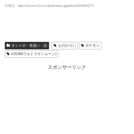
引用元：http://nozomi.2ch.sc/test/read.cgi/poke/1510992077/
オシャボ・色違い・証
ものひろい
ポケモン
USUM(ウルトラサンムーン)
スポンサーリンク