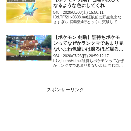
オシャボ・色違い・証
なるような色にしてくれ
548 : 2020/08/08(土) 15:56:11
ID:LTFf2lllx0808.net証以前に野生色出な
さすぎぃ 捕獲数4桁とっくに突破してる
し補正値バグ直して
【ポケモン 剣盾】証持ちポケモ
オシャボ・色違い・証
ンってなぜかランクマであまり見
ないよね色違いは腐るほど居るの
に
964 : 2020/07/26(日) 20:59:12.17
ID:Zjherh5Hd.net証持ちポケモンってなぜ
かランクマであまり見ないよね 同じ自己
満要素でも色違いは腐るほど居るのに
スポンサーリンク