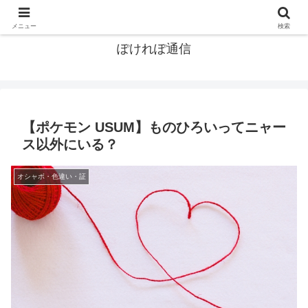
ポケモン関連まとめ
メニュー
検索
ぽけれぽ通信
【ポケモン USUM】ものひろいってニャー
ス以外にいる？
オシャボ・色違い・証