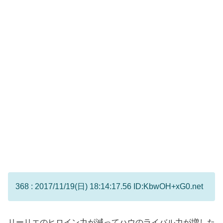
368 : 2017/11/19(日) 18:14:17.56 ID:KbwOH+xG0.net
リーリエのヒロイン力が減ってハウのライバル力が増した