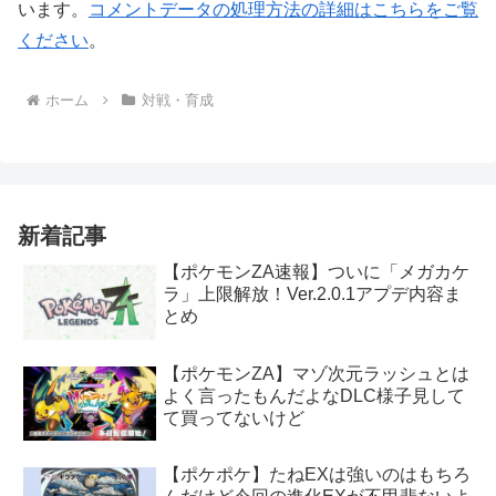
います。
コメントデータの処理方法の詳細はこちらをご覧
ください
。
ホーム
対戦・育成
新着記事
【ポケモンZA速報】ついに「メガカケ
ラ」上限解放！Ver.2.0.1アプデ内容ま
とめ
【ポケモンZA】マゾ次元ラッシュとは
よく言ったもんだよなDLC様子見して
て買ってないけど
【ポケポケ】たねEXは強いのはもちろ