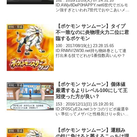
162 : 2018/11/20(火) 07:24:51.10
ID:AWjv8DeP0HAPPY.net6世代でガルモ
ン強すぎといわれ7世代でおやこあいメタ
のミミカスいれればチートだと文句を言
われ ミミカスのメタポケを8世代で入れ
るとまた...
【ポケモン サンムーン】タイプ
対戦・育成
不一致なのに炎物理火力二位に君
臨するポケモン
100 : 2017/08/19(土) 23:28:15.65
ID:RNMV/2W30.net持ち物鉢巻として連
打出来る技でどれが1番指数高いんや？
【ポケモン サンムーン】個体値
対戦・育成
厳選するよりレベル100にして王
冠使った方が良い？
153 : 2016/12/11(日) 15:19:20.91
ID:2F0SCyE2a.netコケコのリピボ厳選辛
い 準伝ってメザパと性格良けりゃ良いん
だよな、 個体値まで厳選勢おる？
【ポケモン サンムーン】運頼み
対戦・育成
の奴に負けると萎えるこっちは理