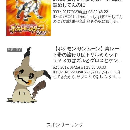
詰めしてんのに
393 : 2017/06/30(金) 08:32:48.22
ID:aD7MO4Tsd.netこっちは理詰めしてん
のに追加効果や急所頼みの奴に負けると
萎える まぁ実質勝ちか
【ポケモン サンムーン】高レー
対戦・育成
ト帯の流行りはトリルミミッキ
ュ？メガはガルとグロスとゲンガ
ー
52 : 2017/06/25(日) 18:35:00.00
ID:Q2TNJ3pr0.netメインロムがレート落
ちてきたから サブロムでQRレンタルで
レートやったらメインロムを超えてしま
った
スポンサーリンク