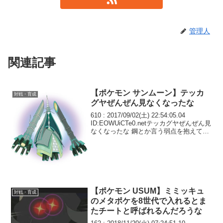
管理人
関連記事
【ポケモン サンムーン】テッカ
対戦・育成
グヤぜんぜん見なくなったな
610 : 2017/09/02(土) 22:54:05.04
ID:EOWUiCTe0.netテッカグヤぜんぜん見
なくなったな 鋼とか言う弱点を抱えてる
と今きついもんな
【ポケモン USUM】ミミッキュ
対戦・育成
のメタポケを8世代で入れるとま
たチートと呼ばれるんだろうな