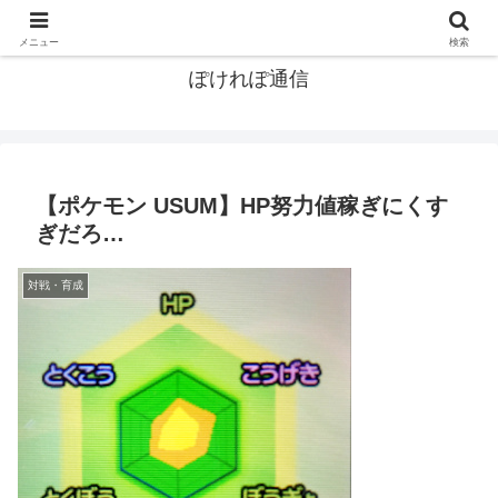
ポケモン関連まとめ
メニュー
検索
ぽけれぽ通信
【ポケモン USUM】HP努力値稼ぎにくす
ぎだろ…
対戦・育成