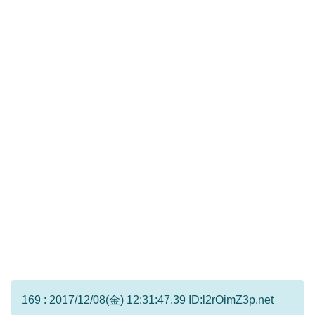
169 : 2017/12/08(金) 12:31:47.39 ID:l2rOimZ3p.net