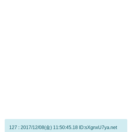
127 : 2017/12/08(金) 11:50:45.18 ID:sXgnxU7ya.net