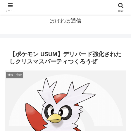
ポケモン関連まとめ
メニュー
検索
ぽけれぽ通信
【ポケモン USUM】デリバード強化された
しクリスマスパーティつくろうぜ
対戦・育成