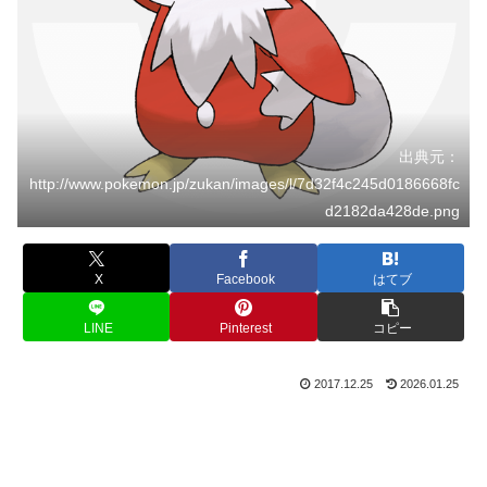
出典元：
http://www.pokemon.jp/zukan/images/l/7d32f4c245d0186668fc
d2182da428de.png
X
Facebook
はてブ
LINE
Pinterest
コピー
2017.12.25
2026.01.25