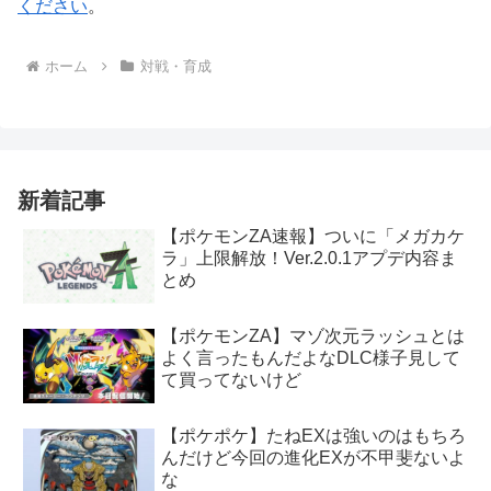
ください
。
ホーム
対戦・育成
新着記事
【ポケモンZA速報】ついに「メガカケ
ラ」上限解放！Ver.2.0.1アプデ内容ま
とめ
【ポケモンZA】マゾ次元ラッシュとは
よく言ったもんだよなDLC様子見して
て買ってないけど
【ポケポケ】たねEXは強いのはもちろ
んだけど今回の進化EXが不甲斐ないよ
な