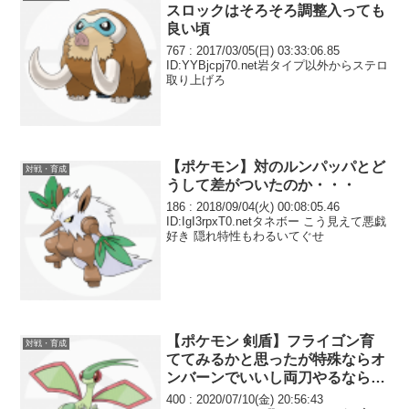
スロックはそろそろ調整入っても
良い頃
767 : 2017/03/05(日) 03:33:06.85
ID:YYBjcpj70.net岩タイプ以外からステロ
取り上げろ
【ポケモン】対のルンパッパとど
対戦・育成
うして差がついたのか・・・
186 : 2018/09/04(火) 00:08:05.46
ID:IgI3rpxT0.netタネボー こう見えて悪戯
好き 隠れ特性もわるいてぐせ
【ポケモン 剣盾】フライゴン育
対戦・育成
ててみるかと思ったが特殊ならオ
ンバーンでいいし両刀やるならド
ラパでいいし…
400 : 2020/07/10(金) 20:56:43