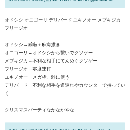
オドシシ オニゴーリ デリバード ユキノオー メブキジカ
フリージオ
オドシシ→威嚇＋麻痺撒き
オニゴーリ→オドシシから繋いでクソゲー
メブキジカ→不利な相手にてんめぐクソゲー
フリージオ→零度連打
ユキノオー→メガ枠。雑に使う
デリバード→不利な相手を道連れやカウンターで持ってい
く
クリスマスパーティなかなかやな