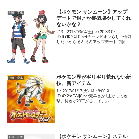
【ポケモン サンムーン】アップ
対戦・育成
デートで服とか髪型増やしてくれ
ないかな？
213 : 2017/03/04(土) 20:20:33.07
ID:ItYlKY4F0.netチャンピオンらしい恰好
したいからそろそろアップデートで服と
か髪型増やしてくんねーかな
ポケモン界がギリギリ荒れない新
対戦・育成
技、新アイテム
1 : 2017/01/17(火) 14:48:00.91
ID:4Y2mEAIj0.net素早さが1上がって攻
撃、特攻が20下がるアイテム
【ポケモン サンムーン】ステル
対戦・育成