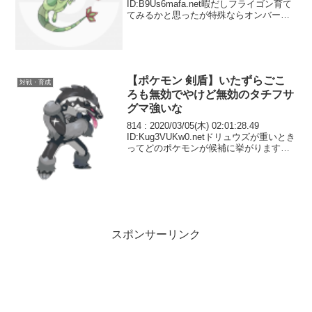
ID:B9Us6mafa.net暇だしフライゴン育て
てみるかと思ったが特殊ならオンバーン
でいいし両刀やるならドラパでいいし こ
いつもしかしてガブを言い訳にしてただ
けでこいつ自身微妙な...
【ポケモン 剣盾】いたずらごこ
対戦・育成
ろも無効でやけど無効のタチフサ
グマ強いな
814 : 2020/03/05(木) 02:01:28.49
ID:Kug3VUKw0.netドリュウズが重いとき
ってどのポケモンが候補に挙がります
か？
スポンサーリンク