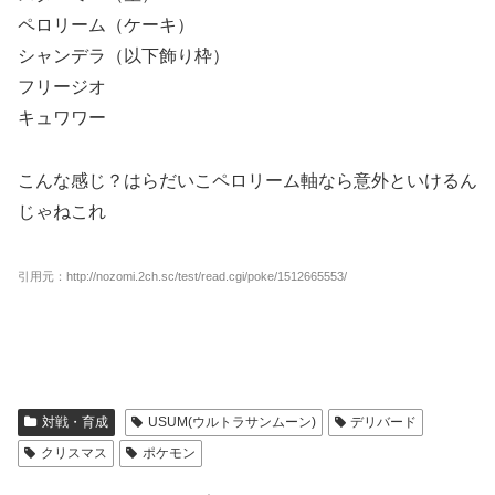
ペロリーム（ケーキ）
シャンデラ（以下飾り枠）
フリージオ
キュワワー
こんな感じ？はらだいこペロリーム軸なら意外といけるん
じゃねこれ
引用元：http://nozomi.2ch.sc/test/read.cgi/poke/1512665553/
対戦・育成
USUM(ウルトラサンムーン)
デリバード
クリスマス
ポケモン