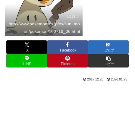
出典：
http://www.pokemon.co.jp/ex/sun_mo
on/pokemon/160719_06.html
X
Facebook
はてブ
LINE
Pinterest
コピー
2017.12.28
2026.01.25