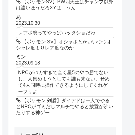
【ポケモンSV】BW四天王はチャンプ以外
は濃いほうだろXYは…うん
あ
2023.10.30
レアボ勢ってやっぱハッタショだわ
【ポケモン SV】オシャボとかいいつつオ
シャレ度よりレア度なのか
ミン
2023.09.18
NPCがバカすぎて全く星5のやつ勝てない
し、人集めようとしても誰も来ない、せめ
て4人同時に操作できるようにしてくれゲ
ーフリよ
【ポケモン 剣盾】ダイアドは一人でやる
とNPCがゴミだしマルチでやると放置が沸い
たりする神ゲー