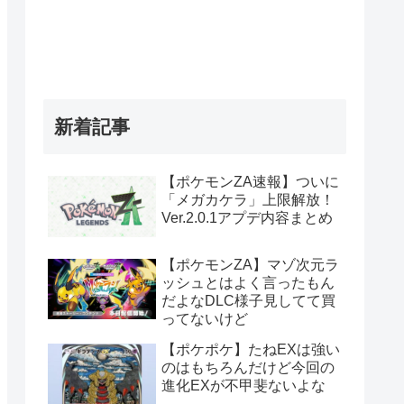
新着記事
【ポケモンZA速報】ついに
「メガカケラ」上限解放！
Ver.2.0.1アプデ内容まとめ
【ポケモンZA】マゾ次元ラ
ッシュとはよく言ったもん
だよなDLC様子見してて買
ってないけど
【ポケポケ】たねEXは強い
のはもちろんだけど今回の
進化EXが不甲斐ないよな