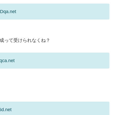
JDqa.net
構成って受けられなくね？
qca.net
6d.net