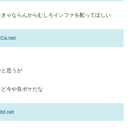
なきゃならんからむしろインファを配ってほしい
xCa.net
かと思うが
けど今や良ポケだな
td.net