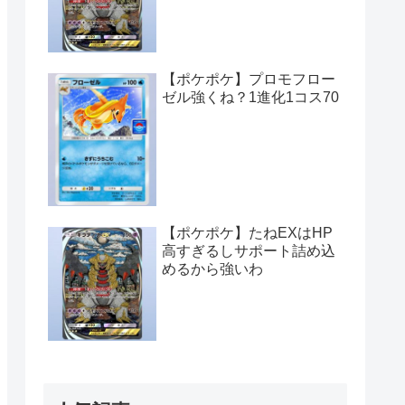
【ポケポケ】プロモフロー
ゼル強くね？1進化1コス70
【ポケポケ】たねEXはHP
高すぎるしサポート詰め込
めるから強いわ