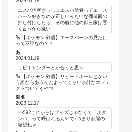
2025.01.18
エスバ信者きっしょエスバ信者ってエース
バーン好きなのが正しいみたいな価値観の
押し付けしたら、その癖に他の御三家は悪
く言うから嫌い
【ポケモン 剣盾】エースバーンの見た目
って不評なの？？
あ
2024.01.19
リピボサンダーとか合うと思う
【ポケモン 剣盾】リピートボールとかい
う誰ならあうんだよってくらい余計なエフェ
クトついてるやつ
匿名
2023.12.17
>>592これからはブイズじゃなくて「ボタ
ンパ」って呼ばれるんやで↑つまり低脳の
願望ねｗ