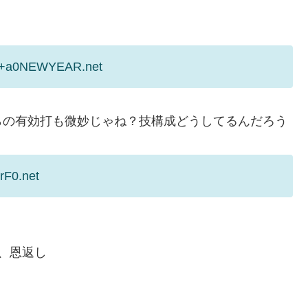
b2s+a0NEWYEAR.net
らの有効打も微妙じゃね？技構成どうしてるんだろう
rF0.net
、恩返し