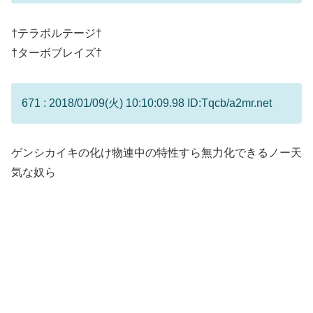
†テラボルテージ†
†ターボブレイズ†
671 : 2018/01/09(火) 10:10:09.98 ID:Tqcb/a2mr.net
ゲンシカイキの化け物連中の特性すら無力化できるノー天
気な奴ら