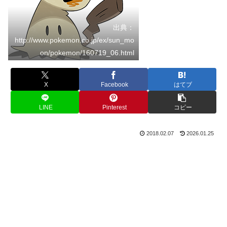
出典：
http://www.pokemon.co.jp/ex/sun_mo
on/pokemon/160719_06.html
X
Facebook
はてブ
LINE
Pinterest
コピー
2018.02.07
2026.01.25