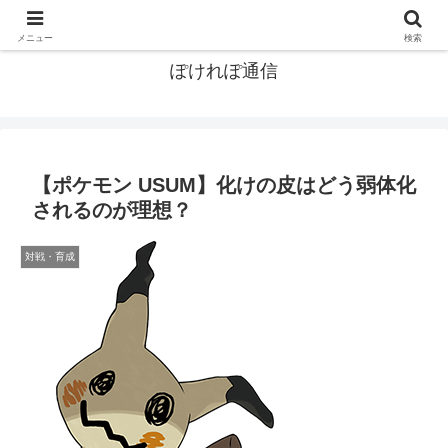
ポケモン関連まとめ
メニュー
検索
ぽけれぽ通信
【ポケモン USUM】化けの皮はどう弱体化
されるのが理想？
対戦・育成