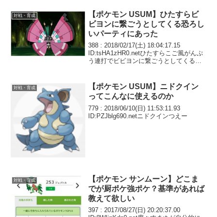
【ポケモン USUM】ひたすらビ
対戦・育成
ビヨンに繋ごうとしてくる恐ろし
いパーティにあった
388 : 2018/02/17(土) 18:04:17.15
ID:tsHA1zHR0.netひたすらこご風がんぷ
う連打でビビヨンに繋ごうとしてくる恐
ろしいパーティにあった ガモスがクレセ
と対面でちょうまい連打できたから良か
ったようなもの...
【ポケモン USUM】ニドクイン
対戦・育成
ってこんなに使えるのか
779 : 2018/06/10(日) 11:53:11.93
ID:PZJblg690.netニドクインつえー
【ポケモン サンムーン】どこま
対戦・育成
でが厨ポケ強ポケ？基準があれば
教えて欲しい
397 : 2017/08/27(日) 20:20:37.00