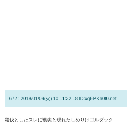
672 : 2018/01/09(火) 10:11:32.18 ID:xqEPKh0t0.net
殺伐としたスレに颯爽と現れたしめりけゴルダック