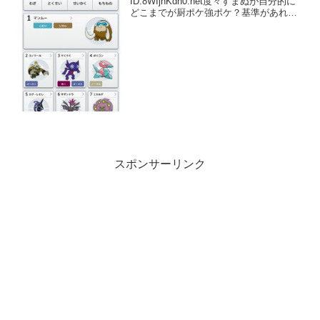
ID:8WIjnKdn0.net度々すまぬが自分的に
どこまでが厨ポケ強ポケ？基準があれば
教えて欲しい なるべく多くの意見が取り
たくての
スポンサーリンク