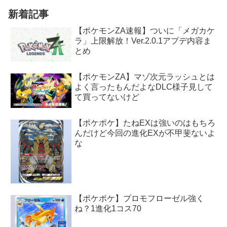
新着記事
【ポケモンZA速報】ついに「メガカケ
ラ」上限解放！Ver.2.0.1アプデ内容ま
とめ
【ポケモンZA】マゾ次元ラッシュとは
よく言ったもんだよなDLC様子見して
て買ってないけど
【ポケポケ】たねEXは強いのはもちろ
んだけど今回の進化EXが不甲斐ないよ
な
【ポケポケ】プロモフローゼル強く
ね？1進化1コス70