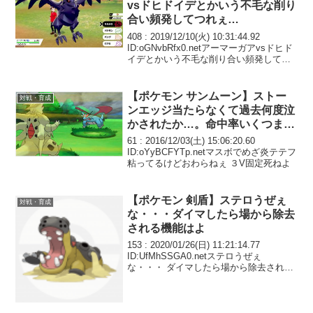
vsドヒドイデとかいう不毛な削り
合い頻発してつれぇ…
408 : 2019/12/10(火) 10:31:44.92
ID:oGNvbRfx0.netアーマーガアvsドヒド
イデとかいう不毛な削り合い頻発してつ
れぇ…
【ポケモン サンムーン】ストー
対戦・育成
ンエッジ当たらなくて過去何度泣
かされたか…。命中率いくつまで
信用できる？
61 : 2016/12/03(土) 15:06:20.60
ID:oYyBCFYTp.netマスボでめざ炎テテフ
粘ってるけどおわらねぇ ３V固定死ねよ
【ポケモン 剣盾】ステロうぜぇ
対戦・育成
な・・・ダイマしたら場から除去
される機能はよ
153 : 2020/01/26(日) 11:21:14.77
ID:UfMhSSGA0.netステロうぜぇ
な・・・ ダイマしたら場から除去される
機能はよ