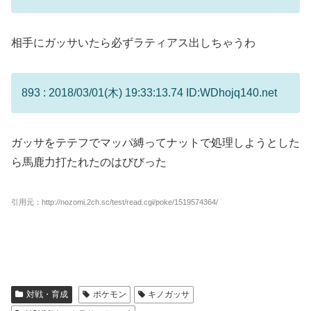
相手にガッサいたら必ずラティアス出しちゃうわ
893 : 2018/03/01(木) 19:33:13.74 ID:WDhojq140.net
ガッサをテテフでマッパ縛ってナットで処理しようとした
ら馬鹿力打たれたのはびびった
引用元：http://nozomi.2ch.sc/test/read.cgi/poke/1519574364/
対戦・育成
ポケモン
キノガッサ