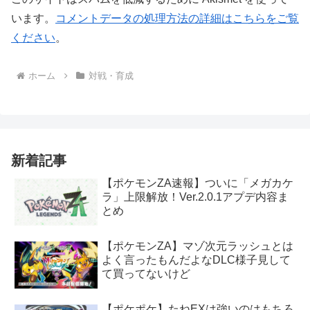
います。
コメントデータの処理方法の詳細はこちらをご覧
ください
。
ホーム
対戦・育成
新着記事
【ポケモンZA速報】ついに「メガカケ
ラ」上限解放！Ver.2.0.1アプデ内容ま
とめ
【ポケモンZA】マゾ次元ラッシュとは
よく言ったもんだよなDLC様子見して
て買ってないけど
【ポケポケ】たねEXは強いのはもちろ