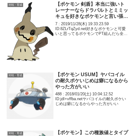
【ポケモン 剣盾】本当に強いト
対戦・育成
レーナーならドラパルトとミミッ
キュを好きなポケモンと言い張っ
て使うべき
7 : 2019/11/28(木) 19:33:23.59
ID:8ZLrTqZyd.net好きなポケモンと可愛
いと思ってるポケモンでPT組んだら全く
勝てなくて草だ
【ポケモン USUM】ヤバコイル
対戦・育成
の耐久ポケいじめは癖になるから
やった方がいい
488 : 2018/01/20(土) 10:04:12.52
ID:jdI+vffba.netヤバコイルの耐久ポケい
じめは癖になるからやった方がいい
【ポケモン】この種族値とタイプ
対戦・育成