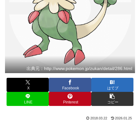
出典元：http://www.pokemon.jp/zukan/detail/286.html
X
Facebook
はてブ
LINE
Pinterest
コピー
2018.03.22
2026.01.25