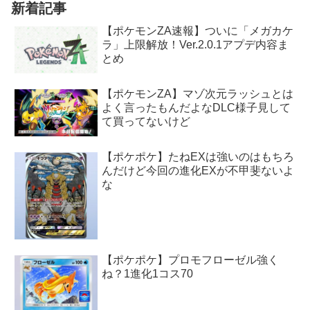
新着記事
【ポケモンZA速報】ついに「メガカケ
ラ」上限解放！Ver.2.0.1アプデ内容ま
とめ
【ポケモンZA】マゾ次元ラッシュとは
よく言ったもんだよなDLC様子見して
て買ってないけど
【ポケポケ】たねEXは強いのはもちろ
んだけど今回の進化EXが不甲斐ないよ
な
【ポケポケ】プロモフローゼル強く
ね？1進化1コス70