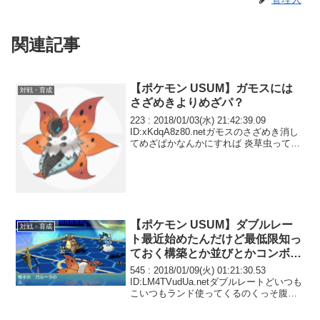
関連記事
【ポケモン USUM】ガモスには
対戦・育成
さざめきよりめざパ？
223 : 2018/01/03(水) 21:42:39.09
ID:xKdqA8z80.netガモスのさざめき消し
てめざぱかなんかにすれば 炎草虫ってみ
れる範囲狭くね
【ポケモン USUM】ダブルレー
対戦・育成
ト最近始めたんだけど最低限知っ
ておく構築とか並びとかコンボと
か教えて
545 : 2018/01/09(火) 01:21:30.53
ID:LM4TVudUa.netダブルレートどいつも
こいつもランド使ってくるのくっそ腹立
つ スカーフ雪崩やめろや