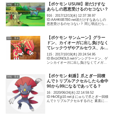
【ポケモン USUM】岩だけすな
対戦・育成
あらしの恩恵受けるのセコない？
916 : 2017/12/13(水) 12:37:38.97
ID:AAHK6B7B0.net岩だけすなあらしの
恩恵受けるのセコない？ 同じ弱点だらけ
のタイプとして草も晴れ時耐久が上がる
べき
【ポケモン サンムーン】グラー
対戦・育成
ドン、カイオーガに出し負けなく
てレックウザやアルセウス、ルギ
アの起点にならないポケモンい
115 : 2017/10/19(木) 20:24:54.95
る？
ID:Bn1iONOL0.netゲンシグラードン、ゲ
ンシカイオーガに出し負けなくてメガレ
ックウザやアルセウス、ルギアの起点に
ならないポケモンいる？
【ポケモン 剣盾】爪とぎ一回積
対戦・育成
んでトリプルアクセルしたら命中
90から99になるであってる？
16 : 2020/06/24(水) 22:14:59.52
ID:HkOEjji10.netまにゅらで爪とぎ一回積
んでトリプルアクセルするのと 素直にト
リプルアクセル2連打するのどっちが良い
んだろう 命中90って爪とぎで99になるで
あって...