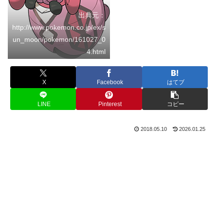
出典元：
http://www.pokemon.co.jp/ex/s
un_moon/pokemon/161027_0
4.html
X
Facebook
はてブ
LINE
Pinterest
コピー
2018.05.10
2026.01.25