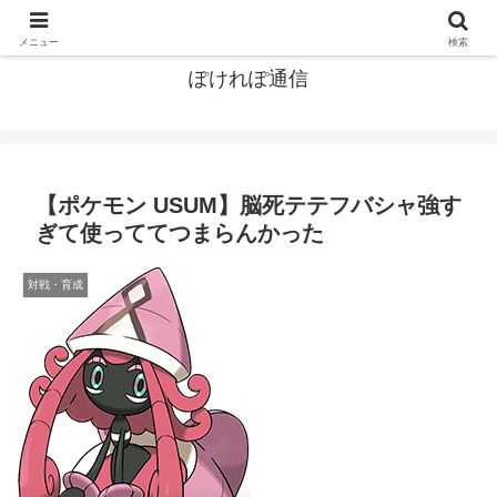
ポケモン関連まとめ
メニュー
検索
ぽけれぽ通信
【ポケモン USUM】脳死テテフバシャ強す
ぎて使っててつまらんかった
対戦・育成