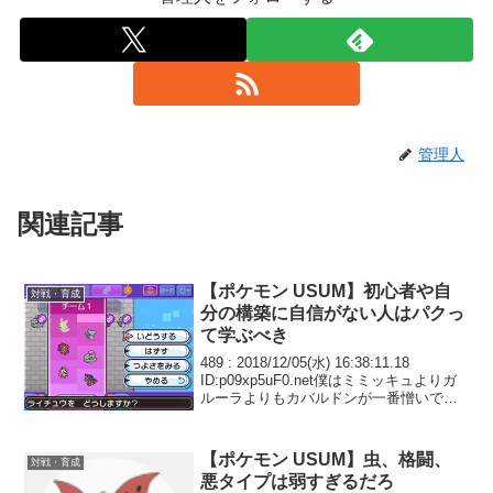
管理人
関連記事
【ポケモン USUM】初心者や自
対戦・育成
分の構築に自信がない人はパクっ
て学ぶべき
489 : 2018/12/05(水) 16:38:11.18
ID:p09xp5uF0.net僕はミミッキュよりガ
ルーラよりもカバルドンが一番憎いです
脳死ステロあくびしてるだけで勝てると
か無いと思います 俺のポイヒガッサで泣
かしてやりた...
【ポケモン USUM】虫、格闘、
対戦・育成
悪タイプは弱すぎるだろ