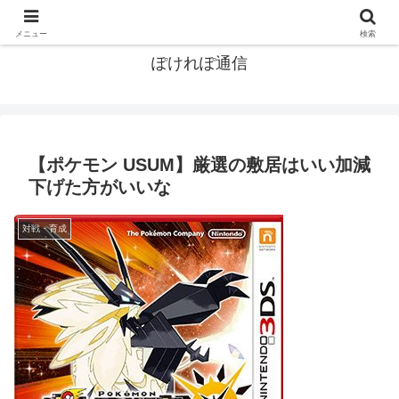
ポケモン関連まとめ
メニュー
検索
ぽけれぽ通信
【ポケモン USUM】厳選の敷居はいい加減
下げた方がいいな
対戦・育成