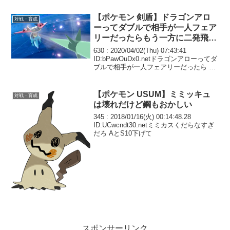
【ポケモン 剣盾】ドラゴンアロ
対戦・育成
ーってダブルで相手が一人フェア
リーだったらもう一方に二発飛ん
で来るのかよw
630 : 2020/04/02(Thu) 07:43:41
ID:bPawOuDx0.netドラゴンアローってダ
ブルで相手が一人フェアリーだったら も
う一方に二発飛んで来るのかよゴミ技す
ぎるぞ下降修正しろ
【ポケモン USUM】ミミッキュ
対戦・育成
は壊れだけど鋼もおかしい
345 : 2018/01/16(火) 00:14:48.28
ID:UCwcndt30.netミミカスくだらなすぎ
だろ AとS10下げて
スポンサーリンク