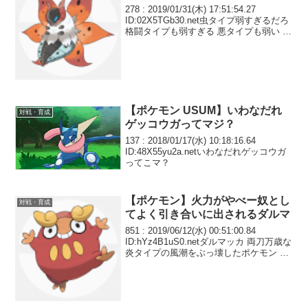
278 : 2019/01/31(木) 17:51:54.27
ID:02X5TGb30.net虫タイプ弱すぎるだろ
格闘タイプも弱すぎる 悪タイプも弱い 悪
タイプに関してはなぜ技がいつまでも弱
いのか理解に苦しむ
【ポケモン USUM】いわなだれ
対戦・育成
ゲッコウガってマジ？
137 : 2018/01/17(水) 10:18:16.64
ID:48X55yu2a.netいわなだれゲッコウガ
ってこマ？
【ポケモン】火力がやべー奴とし
対戦・育成
てよく引き合いに出されるダルマ
851 : 2019/06/12(水) 00:51:00.84
ID:hYz4B1uS0.netダルマッカ 両刀万歳な
炎タイプの風潮をぶっ壊したポケモン 特
攻種族値はたったの15