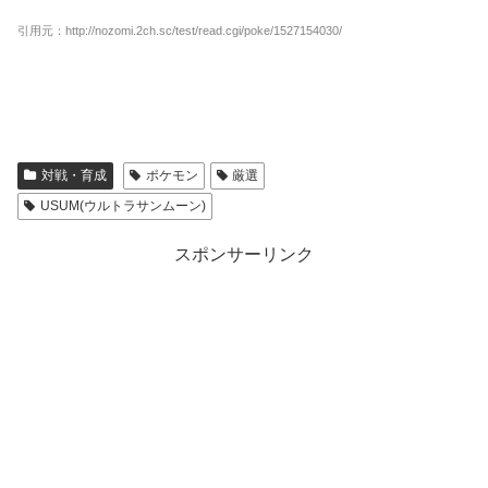
引用元：http://nozomi.2ch.sc/test/read.cgi/poke/1527154030/
対戦・育成
ポケモン
厳選
USUM(ウルトラサンムーン)
スポンサーリンク