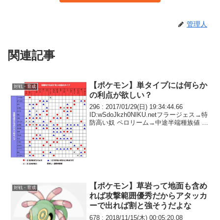
管理人
関連記事
【ポケモン】単タイプには何らか
対戦・育成
の利点が欲しい？
296 : 2017/01/29(日) 19:34:44.66
ID:wSdoJkzh0NIKU.netフラージェス→特
防高い奴 ペロリーム→中途半端種族値 フ
レフワン→遅い奴 6世代のフェアリー単
タイプ影薄い
【ポケモン】草岩って地面も含め
対戦・育成
れば攻撃範囲優秀だからアタッカ
ーで出れば割と強そうだよな
678 : 2018/11/15(木) 00:05:20.08