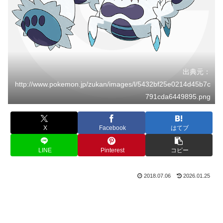
出典元：
http://www.pokemon.jp/zukan/images/l/5432bf25e0214d45b7c
791cda6449895.png
X
Facebook
はてブ
LINE
Pinterest
コピー
2018.07.06
2026.01.25