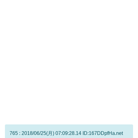
765 : 2018/06/25(月) 07:09:28.14 ID:167DDpfHa.net