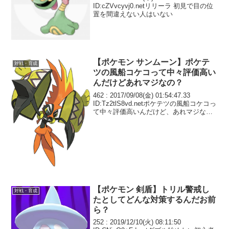
ID:cZVvcyvj0.netリリーラ 初見で目の位
置を間違えない人はいない
【ポケモン サンムーン】ポケテ
対戦・育成
ツの風船コケコって中々評価高い
んだけどあれマジなの？
462 : 2017/09/08(金) 01:54:47.33
ID:Tz2tlS8vd.netポケテツの風船コケコっ
て中々評価高いんだけど、あれマジな
の？
【ポケモン 剣盾】トリル警戒し
対戦・育成
たとしてどんな対策するんだお前
ら？
252 : 2019/12/10(火) 08:11:50