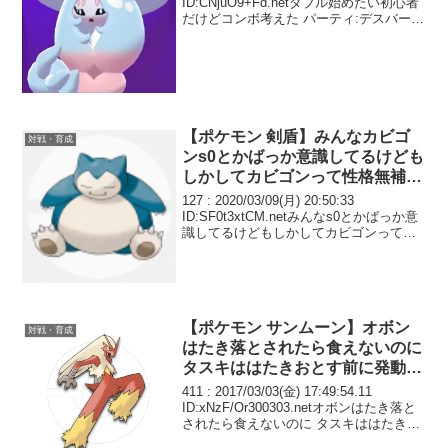
ID:CNjuO9+Fd.netダブル始めたい初心者
だけどコンボ考えた パーティ:デスバー
ン、ホルード、オーロンゲ、その他 ター
ン1:ホルードは蜻蛉帰りをデスバーンに
撃ってデスバーン...
【ポケモン 剣盾】みんなカビゴ
対戦・育成
ンs0とかばっか意識してるけども
しかしてカビゴンって性格無補正
が最強か？
127 : 2020/03/09(月) 20:50:33
ID:SF0t3xtCM.netみんなs0とかばっか意
識してるけどもしかしてカビゴンって性
格無補正が最強か？
【ポケモン サンムーン】オボン
対戦・育成
はたき落とされたら食えないのに
タスキははたきおとす前に発動す
るのってどうなん
411 : 2017/03/03(金) 17:49:54.11
ID:xNzF/Or300303.netオボンはたき落と
されたら食えないのに タスキははたきお
とす前に発動するのってどうなん