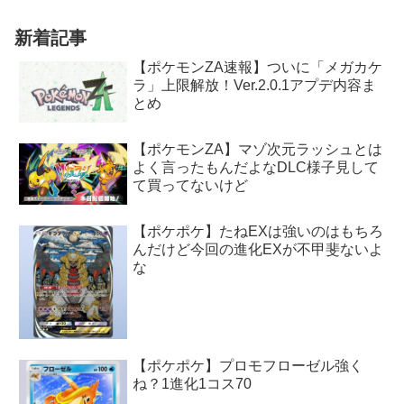
新着記事
【ポケモンZA速報】ついに「メガカケ
ラ」上限解放！Ver.2.0.1アプデ内容ま
とめ
【ポケモンZA】マゾ次元ラッシュとは
よく言ったもんだよなDLC様子見して
て買ってないけど
【ポケポケ】たねEXは強いのはもちろ
んだけど今回の進化EXが不甲斐ないよ
な
【ポケポケ】プロモフローゼル強く
ね？1進化1コス70