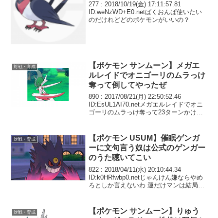
277 : 2018/10/19(金) 17:11:57.81
ID:weNzWD+E0.netばくおんぱ使いたい
のだけれどどのポケモンがいいの？
【ポケモン サンムーン】メガエ
対戦・育成
ルレイドでオニゴーリのムラっけ
奪って倒してやったぜ
890 : 2017/08/21(月) 22:50:52.46
ID:EsUL1AI70.netメガエルレイドでオニ
ゴーリのムラっけ奪って23ターンかけて
倒してやったぜ、ざまあみろ
【ポケモン USUM】催眠ゲンガ
対戦・育成
ーに文句言う奴は公式のゲンガー
のうた聴いてこい
822 : 2018/04/11(水) 20:10:44.34
ID:k0HRfwbp0.netじゃんけん嫌ならやめ
ろとしか言えないわ 運だけマンは結局レ
ート伸びずにそのまんま低レート帯でく
すぶってるだけのゴミになるだけ
【ポケモン サンムーン】りゅう
対戦・育成