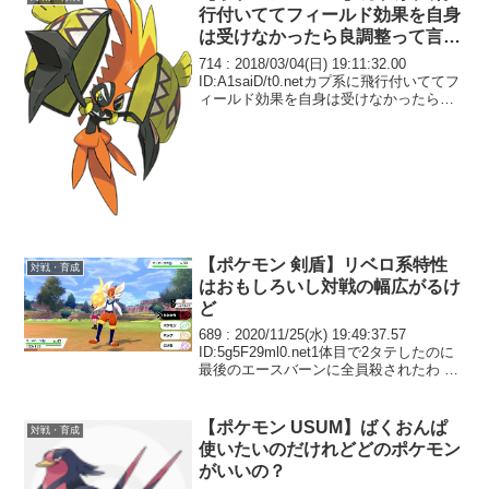
行付いててフィールド効果を自身
は受けなかったら良調整って言わ
れてそう
714 : 2018/03/04(日) 19:11:32.00
ID:A1saiD/t0.netカプ系に飛行付いててフ
ィールド効果を自身は受けなかったら良
調整って言われてそう
【ポケモン 剣盾】リベロ系特性
対戦・育成
はおもしろいし対戦の幅広がるけ
ど
689 : 2020/11/25(水) 19:49:37.57
ID:5g5F29ml0.net1体目で2タテしたのに
最後のエースバーンに全員殺されたわ や
っぱこのゲーム終わってんな
【ポケモン USUM】ばくおんぱ
対戦・育成
使いたいのだけれどどのポケモン
がいいの？