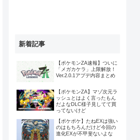
新着記事
【ポケモンZA速報】ついに
「メガカケラ」上限解放！
Ver.2.0.1アプデ内容まとめ
【ポケモンZA】マゾ次元ラ
ッシュとはよく言ったもん
だよなDLC様子見してて買
ってないけど
【ポケポケ】たねEXは強い
のはもちろんだけど今回の
進化EXが不甲斐ないよな