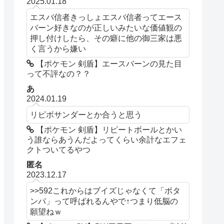
2025.01.18
エスバ信者きっしょエスバ信者ってエース
バーン好きなのが正しいみたいな価値観の
押し付けしたら、その癖に他の御三家は悪
く言うから嫌い
【ポケモン 剣盾】エースバーンの見た目
って不評なの？？
あ
2024.01.19
リピボサンダーとか合うと思う
【ポケモン 剣盾】リピートボールとかい
う誰ならあうんだよってくらい余計なエフェ
クトついてるやつ
匿名
2023.12.17
>>592これからはブイズじゃなくて「ボタ
ンパ」って呼ばれるんやで↑つまり低脳の
願望ねｗ