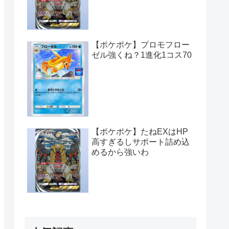
【ポケポケ】プロモフロー
ゼル強くね？1進化1コス70
【ポケポケ】たねEXはHP
高すぎるしサポート詰め込
めるから強いわ