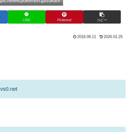
://www.pokemon.jp/zukan/
LINE
Pinterest
コピー
2018.09.11
2026.01.25
vs0.net