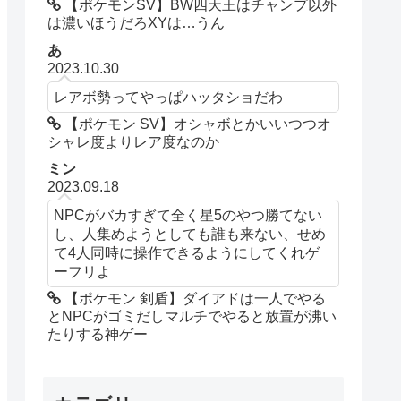
【ポケモンSV】BW四天王はチャンプ以外
は濃いほうだろXYは…うん
あ
2023.10.30
レアボ勢ってやっぱハッタショだわ
【ポケモン SV】オシャボとかいいつつオ
シャレ度よりレア度なのか
ミン
2023.09.18
NPCがバカすぎて全く星5のやつ勝てない
し、人集めようとしても誰も来ない、せめ
て4人同時に操作できるようにしてくれゲ
ーフリよ
【ポケモン 剣盾】ダイアドは一人でやる
とNPCがゴミだしマルチでやると放置が沸い
たりする神ゲー