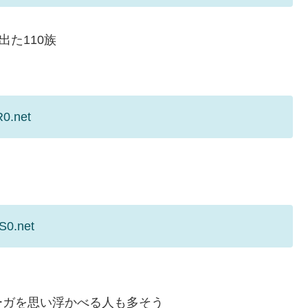
出た110族
R0.net
S0.net
ーガを思い浮かべる人も多そう