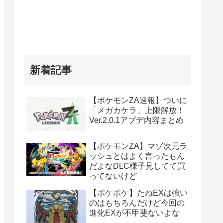
新着記事
【ポケモンZA速報】ついに
「メガカケラ」上限解放！
Ver.2.0.1アプデ内容まとめ
【ポケモンZA】マゾ次元ラ
ッシュとはよく言ったもん
だよなDLC様子見してて買
ってないけど
【ポケポケ】たねEXは強い
のはもちろんだけど今回の
進化EXが不甲斐ないよな