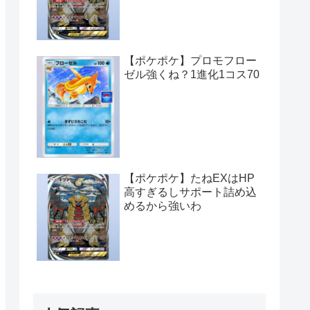
【ポケポケ】プロモフロー
ゼル強くね？1進化1コス70
【ポケポケ】たねEXはHP
高すぎるしサポート詰め込
めるから強いわ