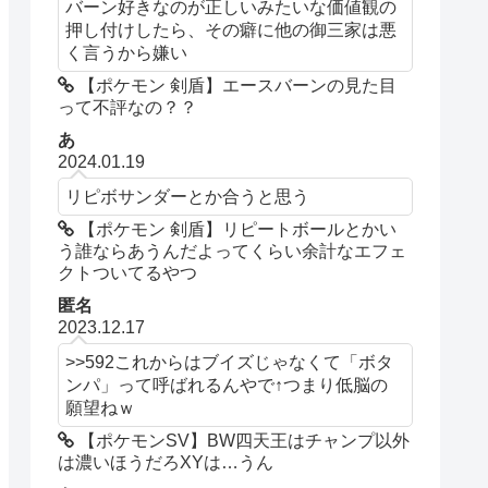
バーン好きなのが正しいみたいな価値観の
押し付けしたら、その癖に他の御三家は悪
く言うから嫌い
【ポケモン 剣盾】エースバーンの見た目
って不評なの？？
あ
2024.01.19
リピボサンダーとか合うと思う
【ポケモン 剣盾】リピートボールとかい
う誰ならあうんだよってくらい余計なエフェ
クトついてるやつ
匿名
2023.12.17
>>592これからはブイズじゃなくて「ボタ
ンパ」って呼ばれるんやで↑つまり低脳の
願望ねｗ
【ポケモンSV】BW四天王はチャンプ以外
は濃いほうだろXYは…うん