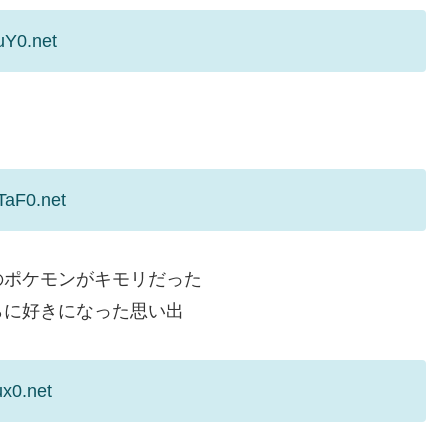
uY0.net
TaF0.net
のポケモンがキモリだった
らに好きになった思い出
ux0.net