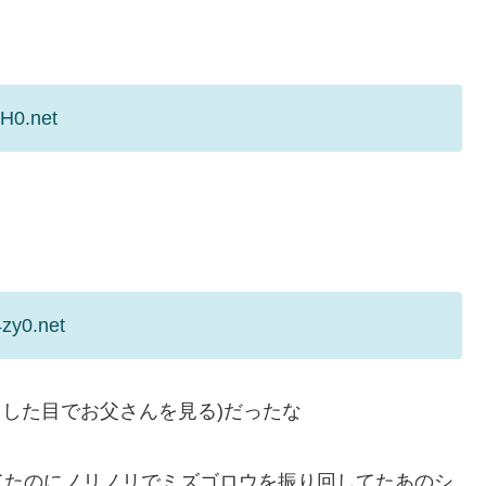
iH0.net
zy0.net
るした目でお父さんを見る)だったな
てたのにノリノリでミズゴロウを振り回してたあのシ