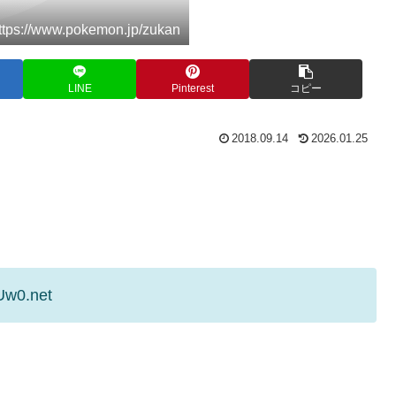
s://www.pokemon.jp/zukan
LINE
Pinterest
コピー
2018.09.14
2026.01.25
Uw0.net