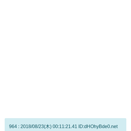
964 : 2018/08/23(木) 00:11:21.41 ID:dHOhyBde0.net