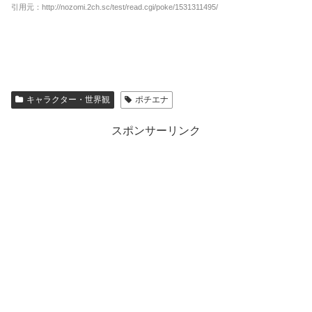
引用元：http://nozomi.2ch.sc/test/read.cgi/poke/1531311495/
キャラクター・世界観
ポチエナ
スポンサーリンク