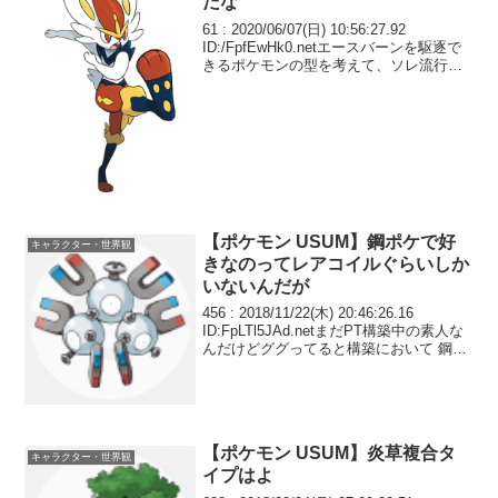
だな
61 : 2020/06/07(日) 10:56:27.92
ID:/FpfEwHk0.netエースバーンを駆逐で
きるポケモンの型を考えて、ソレ流行ら
せようぜ 対策が広まれば糞ウサギそのう
ち減るさ 対策できる型は・・・ほら、誰
か考えて
【ポケモン USUM】鋼ポケで好
キャラクター・世界観
きなのってレアコイルぐらいしか
いないんだが
456 : 2018/11/22(木) 20:46:26.16
ID:FpLTl5JAd.netまだPT構築中の素人な
んだけどググってると構築において 鋼枠
と対鋼枠は必須なんだとか 鋼ポケで好き
なのってレアコイルぐらいしかいないん
だがそれで...
【ポケモン USUM】炎草複合タ
キャラクター・世界観
イプはよ