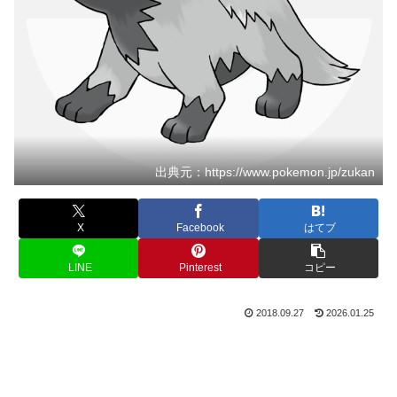
出典元：https://www.pokemon.jp/zukan
X
Facebook
はてブ
LINE
Pinterest
コピー
2018.09.27
2026.01.25