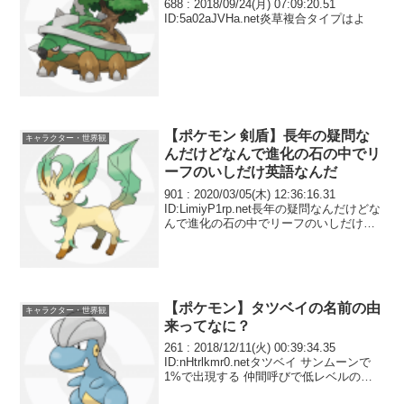
688 : 2018/09/24(月) 07:09:20.51
ID:5a02aJVHa.net炎草複合タイプはよ
【ポケモン 剣盾】長年の疑問な
キャラクター・世界観
んだけどなんで進化の石の中でリ
ーフのいしだけ英語なんだ
901 : 2020/03/05(木) 12:36:16.31
ID:LimiyP1rp.net長年の疑問なんだけどな
んで進化の石の中でリーフのいしだけ英
語なんだ
【ポケモン】タツベイの名前の由
キャラクター・世界観
来ってなに？
261 : 2018/12/11(火) 00:39:34.35
ID:nHtrlkmr0.netタツベイ サンムーンで
1%で出現する 仲間呼びで低レベルのマ
ンダを呼び出しちゃうヤベー奴