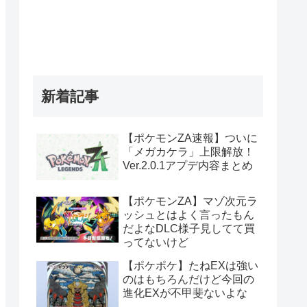
新着記事
【ポケモンZA速報】ついに
「メガカケラ」上限解放！
Ver.2.0.1アプデ内容まとめ
【ポケモンZA】マゾ次元ラ
ッシュとはよく言ったもん
だよなDLC様子見してて買
ってないけど
【ポケポケ】たねEXは強い
のはもちろんだけど今回の
進化EXが不甲斐ないよな