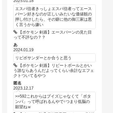
2025.01.18
エスバ信者きっしょエスバ信者ってエース
バーン好きなのが正しいみたいな価値観の
押し付けしたら、その癖に他の御三家は悪
く言うから嫌い
【ポケモン 剣盾】エースバーンの見た目
って不評なの？？
あ
2024.01.19
リピボサンダーとか合うと思う
【ポケモン 剣盾】リピートボールとかい
う誰ならあうんだよってくらい余計なエフェ
クトついてるやつ
匿名
2023.12.17
>>592これからはブイズじゃなくて「ボタ
ンパ」って呼ばれるんやで↑つまり低脳の
願望ねｗ