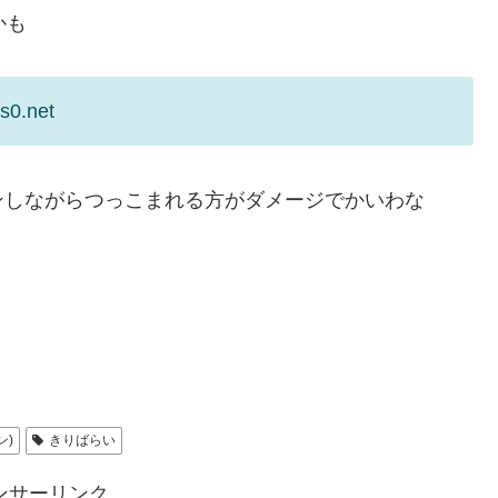
かも
s0.net
ンしながらつっこまれる方がダメージでかいわな
ン)
きりばらい
ンサーリンク