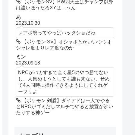
【ポケモンSV】BW四天王はチャンプ以外
は濃いほうだろXYは…うん
あ
2023.10.30
レアボ勢ってやっぱハッタショだわ
【ポケモン SV】オシャボとかいいつつオ
シャレ度よりレア度なのか
ミン
2023.09.18
NPCがバカすぎて全く星5のやつ勝てない
し、人集めようとしても誰も来ない、せめ
て4人同時に操作できるようにしてくれゲ
ーフリよ
【ポケモン 剣盾】ダイアドは一人でやる
とNPCがゴミだしマルチでやると放置が沸い
たりする神ゲー