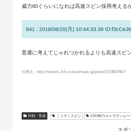
威力80ぐらいになれば高速スピン採用考える
841 : 2018/08/20(月) 10:44:33.39 ID:f3cCeJ6
普通に考えてじゃれつかれるよりも高速スピ
引用元：http://nozomi.2ch.sc/test/read.cgi/poke/1533807867/
対戦・育成
こうそくスピン
USUM(ウルトラサンムー
スポ