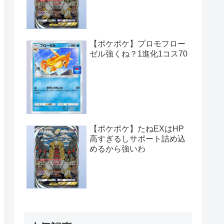
【ポケポケ】プロモフロー
ゼル強くね？1進化1コス70
【ポケポケ】たねEXはHP
高すぎるしサポート詰め込
めるから強いわ