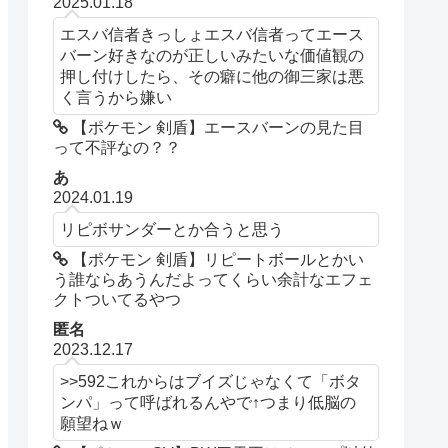
2025.01.18
エスバ信者きっしょエスバ信者ってエース
バーン好きなのが正しいみたいな価値観の
押し付けしたら、その癖に他の御三家は悪
く言うから嫌い
【ポケモン 剣盾】エースバーンの見た目
って不評なの？？
あ
2024.01.19
リピボサンダーとか合うと思う
【ポケモン 剣盾】リピートボールとかい
う誰ならあうんだよってくらい余計なエフェ
クトついてるやつ
匿名
2023.12.17
>>592これからはブイズじゃなくて「ボタ
ンパ」って呼ばれるんやで↑つまり低脳の
願望ねｗ