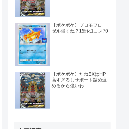
【ポケポケ】プロモフロー
ゼル強くね？1進化1コス70
【ポケポケ】たねEXはHP
高すぎるしサポート詰め込
めるから強いわ