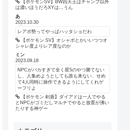
【ポケモンSV】BW四天王はチャンプ以外
は濃いほうだろXYは…うん
あ
2023.10.30
レアボ勢ってやっぱハッタショだわ
【ポケモン SV】オシャボとかいいつつオ
シャレ度よりレア度なのか
ミン
2023.09.18
NPCがバカすぎて全く星5のやつ勝てない
し、人集めようとしても誰も来ない、せめ
て4人同時に操作できるようにしてくれゲ
ーフリよ
【ポケモン 剣盾】ダイアドは一人でやる
とNPCがゴミだしマルチでやると放置が沸い
たりする神ゲー