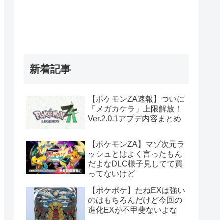
新着記事
【ポケモンZA速報】ついに
「メガカケラ」上限解放！
Ver.2.0.1アプデ内容まとめ
【ポケモンZA】マゾ次元ラ
ッシュとはよく言ったもん
だよなDLC様子見してて買
ってないけど
【ポケポケ】たねEXは強い
のはもちろんだけど今回の
進化EXが不甲斐ないよな