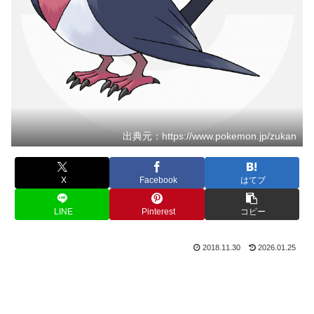
出典元：https://www.pokemon.jp/zukan
X
Facebook
はてブ
LINE
Pinterest
コピー
2018.11.30
2026.01.25