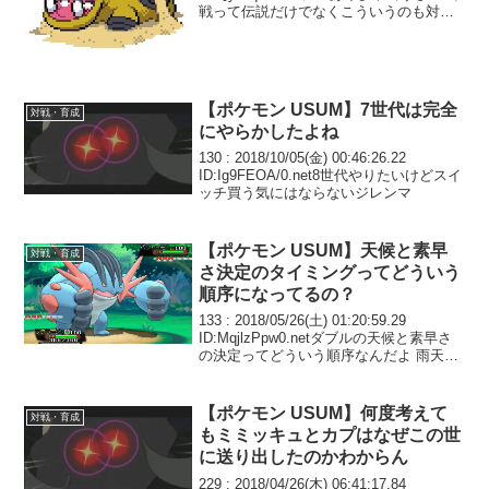
戦って伝説だけでなくこういうのも対策
しておかなきゃならんのか 一生マスボ行
ける気しないや…人気のレンタルパ使っ
てるのに
【ポケモン USUM】7世代は完全
対戦・育成
にやらかしたよね
130 : 2018/10/05(金) 00:46:26.22
ID:Ig9FEOA/0.net8世代やりたいけどスイ
ッチ買う気にはならないジレンマ
【ポケモン USUM】天候と素早
対戦・育成
さ決定のタイミングってどういう
順序になってるの？
133 : 2018/05/26(土) 01:20:59.29
ID:MqjlzPpw0.netダブルの天候と素早さ
の決定ってどういう順序なんだよ 雨天時
のルンパに対抗してバンギ投げたもの
の、隣にいたS123+1のミロカロスがルン
パに抜かれ...
【ポケモン USUM】何度考えて
対戦・育成
もミミッキュとカプはなぜこの世
に送り出したのかわからん
229 : 2018/04/26(木) 06:41:17.84