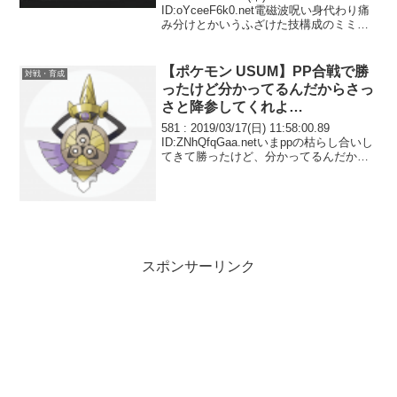
ID:oYceeF6k0.net電磁波呪い身代わり痛
み分けとかいうふざけた技構成のミミッ
キュになぶり殺しにされた
【ポケモン USUM】PP合戦で勝
対戦・育成
ったけど分かってるんだからさっ
さと降参してくれよ…
581 : 2019/03/17(日) 11:58:00.89
ID:ZNhQfqGaa.netいまppの枯らし合いし
てきて勝ったけど、分かってるんだから
さっさと降参してくれよな 粘れば絶対勝
てるけど時間かかるときってみんなどう
してるの？ ...
スポンサーリンク