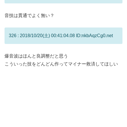
音技は貫通でよく無い？
326 : 2018/10/20(土) 00:41:04.08 ID:nkbAqzCg0.net
爆音波はほんと良調整だと思う
こういった技をどんどん作ってマイナー救済してほしい