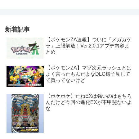
新着記事
【ポケモンZA速報】ついに「メガカケ
ラ」上限解放！Ver.2.0.1アプデ内容ま
とめ
【ポケモンZA】マゾ次元ラッシュとは
よく言ったもんだよなDLC様子見して
て買ってないけど
【ポケポケ】たねEXは強いのはもちろ
んだけど今回の進化EXが不甲斐ないよ
な