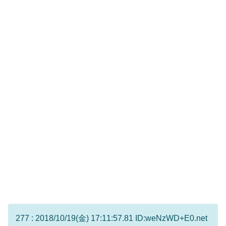
277 : 2018/10/19(金) 17:11:57.81 ID:weNzWD+E0.net