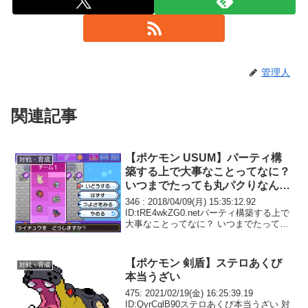
管理人
関連記事
【ポケモン USUM】パーティ構
対戦・育成
築する上で大事なことってなに？
いつまでたっても丸パクりなんだ
が
346 : 2018/04/09(月) 15:35:12.92
ID:tRE4wkZG0.netパーティ構築する上で
大事なことってなに？ いつまでたっても
丸パクりばかりで自分で作ったパーティ
で戦えないんだが というより作れるが機
能しない 相...
【ポケモン 剣盾】ステロあくび
対戦・育成
本当うざい
475: 2021/02/19(金) 16:25:39.19
ID:QyrCqlB90ステロあくび本当うざい 対