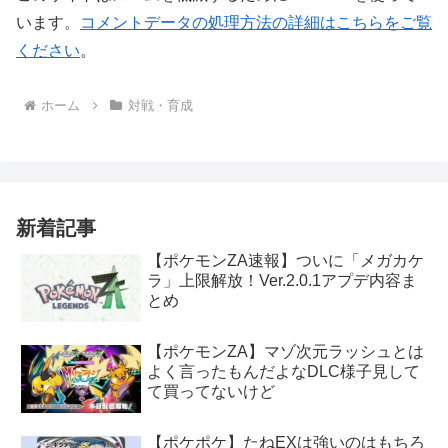
います。
コメントデータの処理方法の詳細はこちらをご覧
ください
。
ホーム
対戦・育成
新着記事
【ポケモンZA速報】ついに「メガカケ
ラ」上限解放！Ver.2.0.1アプデ内容ま
とめ
【ポケモンZA】マゾ次元ラッシュとは
よく言ったもんだよなDLC様子見して
て買ってないけど
【ポケポケ】たねEXは強いのはもちろ