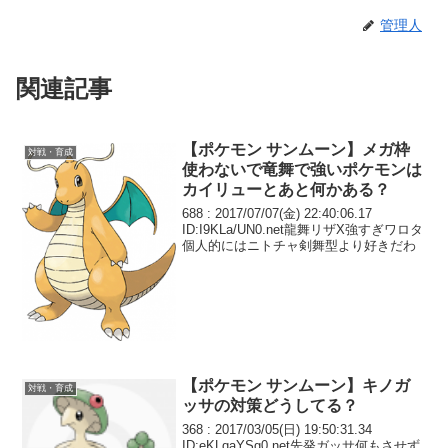
管理人
関連記事
【ポケモン サンムーン】メガ枠
対戦・育成
使わないで竜舞で強いポケモンは
カイリューとあと何かある？
688 : 2017/07/07(金) 22:40:06.17
ID:I9KLa/UN0.net龍舞リザX強すぎワロタ
個人的にはニトチャ剣舞型より好きだわ
【ポケモン サンムーン】キノガ
対戦・育成
ッサの対策どうしてる？
368 : 2017/03/05(日) 19:50:31.34
ID:eKLqaYSg0.net先発ガッサ何もさせず