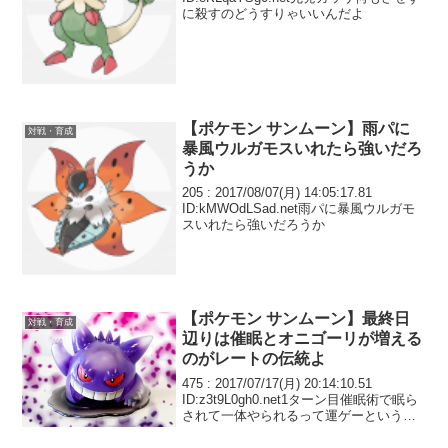
に殺すのどうすりゃいいんだよ
【ポケモン サンムーン】雨パに
対戦・育成
暴風ウルガモスいれたら強いだろ
うか
205 : 2017/08/07(月) 14:05:17.81
ID:kMWOdLSad.net雨パに暴風ウルガモ
スいれたら強いだろうか
【ポケモン サンムーン】最終日
対戦・育成
辺りは催眠とオニゴーリが増える
のがレートの伝統よ
475 : 2017/07/17(月) 20:14:10.51
ID:z3t9L0gh0.net1ターン目催眠術で眠ら
されて一体やられるって運ゲーというこ
とでいいよね？