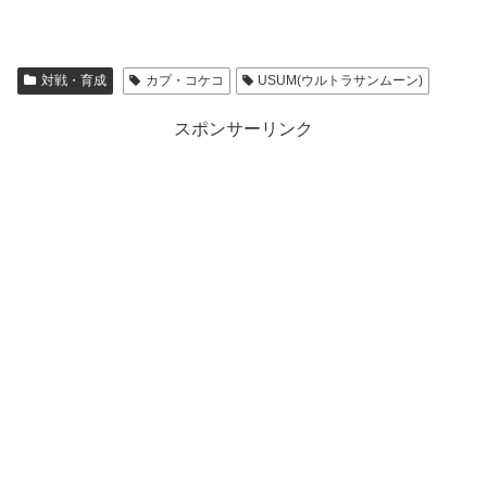
対戦・育成
カプ・コケコ
USUM(ウルトラサンムーン)
スポンサーリンク