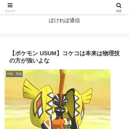
ポケモン関連まとめ
メニュー
検索
ぽけれぽ通信
【ポケモン USUM】コケコは本来は物理技
の方が強いよな
対戦・育成