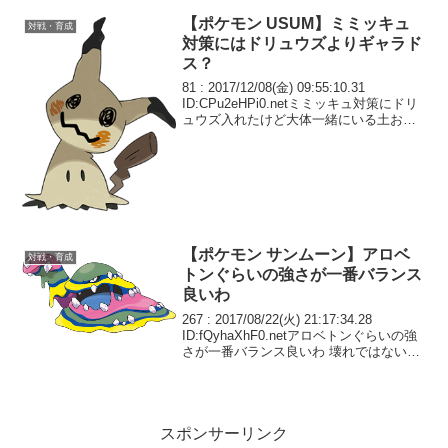
【ポケモン USUM】ミミッキュ
対戦・育成
対策にはドリュウズよりギャラド
ス？
81 : 2017/12/08(金) 09:55:10.31
ID:CPu2eHPi0.netミミッキュ対策にドリ
ュウズ入れたけど大体一緒にいる土おっ
さんに弱過ぎて扱い辛いぞ
【ポケモン サンムーン】アロベ
対戦・育成
トンぐらいの強さが一番バランス
良いわ
267 : 2017/08/22(火) 21:17:34.28
ID:fQyhaXhF0.netアロベトンぐらいの強
さが一番バランス良いわ 壊れではないが
要所にしっかり種族値が割り振られてい
て無駄がないし、しかも他で替えが効き
にくい独自の役...
スポンサーリンク