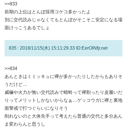
>>833
前期の上位はとんぼ採用コケコ多かったよ
別に交代読みじゃなくてもとんぼがそこそこ安定になる場
面けっこうあるでしょ
835 : 2018/11/15(木) 15:11:29.33 ID:EerOINfjr.net
>>834
あんときはミミッキュに襷が多かったりしたからもありそ
うだけど…
威嚇や火力が無い交代読みで蜻蛉って襷割ったり皮履いだ
りってメリットしかないからなぁ…ゲッコウガに襷と裏地
面警戒で打つぐらいになりそう
削れないのと大体先手って考えたら普通の交代と多分あん
ま変わらんと思うし