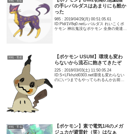
対戦・育成
の手レパルダスはあまりにも酷か
った
985 : 2019/04/29(月) 00:51:05.61
ID:Pld/1V8q0.netレパルダス れいこくポ
ケモン 神出鬼没なポケモン 全身の発達し
た筋肉が美しいスタイルや毛並みを生み
出していて多くのトレーナーをとりこに
してきた ...
【ポケモン USUM】環境も変わ
対戦・育成
らないから流石に飽きてきたぞ
225 : 2018/03/03(土) 11:50:05.24
ID:S+LFkhzld0303.net環境も変わらない
のにいつまでもやってられるんかお前
ら… 流石に飽きてきたぞ
【ポケモン】素で電気1/4のメガ
対戦・育成
ジュカが避雷針（笑）はなぁ