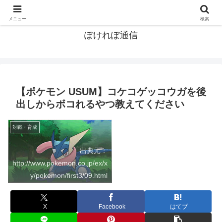
ポケモン関連まとめ
メニュー
検索
ぽけれぽ通信
【ポケモン USUM】コケコゲッコウガを後
出しからボコれるやつ教えてください
対戦・育成
出典元：
http://www.pokemon.co.jp/ex/x
y/pokemon/first3/09.html
X
Facebook
はてブ