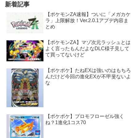
新着記事
【ポケモンZA速報】ついに「メガカケ
ラ」上限解放！Ver.2.0.1アプデ内容ま
とめ
【ポケモンZA】マゾ次元ラッシュとは
よく言ったもんだよなDLC様子見して
て買ってないけど
【ポケポケ】たねEXは強いのはもちろ
んだけど今回の進化EXが不甲斐ないよ
な
【ポケポケ】プロモフローゼル強く
ね？1進化1コス70