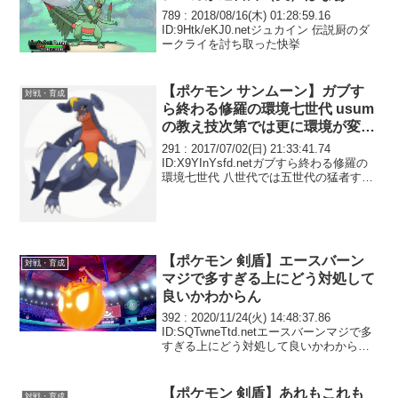
789 : 2018/08/16(木) 01:28:59.16
ID:9Htk/eKJ0.netジュカイン 伝説厨のダ
ークライを討ち取った快挙
【ポケモン サンムーン】ガブす
対戦・育成
ら終わる修羅の環境七世代 usum
の教え技次第では更に環境が変わ
るかもしれない
291 : 2017/07/02(日) 21:33:41.74
ID:X9YInYsfd.netガブすら終わる修羅の
環境七世代 八世代では五世代の猛者すら
死ぬ環境になりそう
【ポケモン 剣盾】エースバーン
対戦・育成
マジで多すぎる上にどう対処して
良いかわからん
392 : 2020/11/24(火) 14:48:37.86
ID:SQTwneTtd.netエースバーンマジで多
すぎる上にどう対処して良いかわから
ん、ミトム対面で別のタイプに変わるの
読みでおにびか？
【ポケモン 剣盾】あれもこれも
対戦・育成