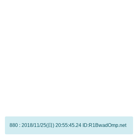
880 : 2018/11/25(日) 20:55:45.24 ID:R1BwadOmp.net