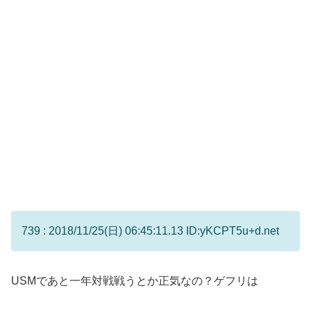
739 : 2018/11/25(日) 06:45:11.13 ID:yKCPT5u+d.net
USMであと一年対戦戦うとか正気なの？ゲフリは