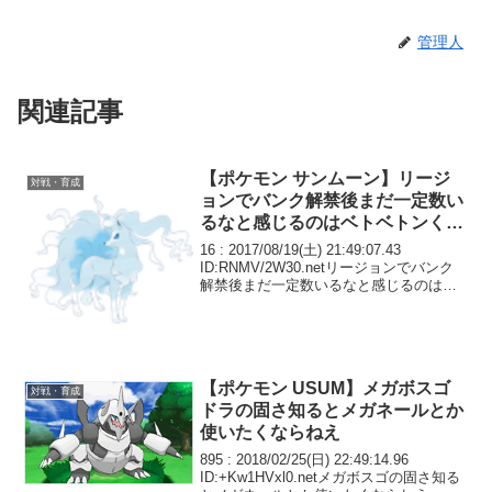
管理人
関連記事
【ポケモン サンムーン】リージ
対戦・育成
ョンでバンク解禁後まだ一定数い
るなと感じるのはベトベトンくら
いかな
16 : 2017/08/19(土) 21:49:07.43
ID:RNMV/2W30.netリージョンでバンク
解禁後まだ一定数いるなと感じるのはベ
トベトンくらいかな
【ポケモン USUM】メガボスゴ
対戦・育成
ドラの固さ知るとメガネールとか
使いたくならねえ
895 : 2018/02/25(日) 22:49:14.96
ID:+Kw1HVxl0.netメガボスゴの固さ知る