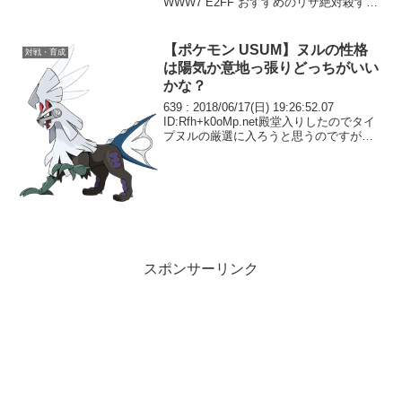
WWW7 E2FF おすすめのリザ絶対殺すマ
ン教えて
【ポケモン USUM】ヌルの性格
対戦・育成
は陽気か意地っ張りどっちがいい
かな？
639 : 2018/06/17(日) 19:26:52.07
ID:Rfh+k0oMp.net殿堂入りしたのでタイ
プヌルの厳選に入ろうと思うのですが性
格をどれにしようか迷っています ネット
で調べた感じだと進化させて使うならよ
うきかいじっぱ...
スポンサーリンク