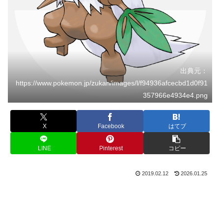
出典元：
https://www.pokemon.jp/zukan/images/l/f94936afcecbd1d0f91
357966e4934e4.png
X
Facebook
はてブ
LINE
Pinterest
コピー
2019.02.12
2026.01.25