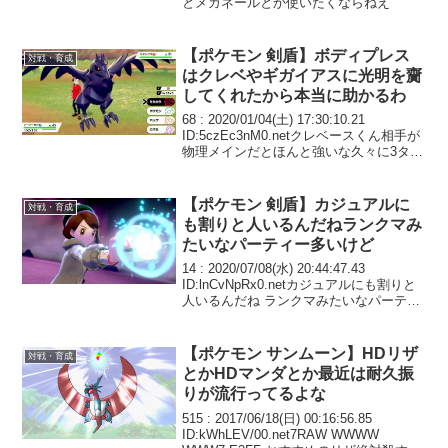
とメガネールとか使いたくならねえ
【ポケモン 剣盾】ボディプレス
対戦・育成
はクレベやギガイアスに光明を齎
してくれたから本当に助かるわ
68 : 2020/01/04(土) 17:30:10.21
ID:5czEc3nM0.netクレベースくん相手が
物理メインだとほんと強いな久々に3タテ
決めれて気持ちかったわ
【ポケモン 剣盾】カジュアルに
対戦・育成
も割りと人いるんだねランクマみ
たいなパーティー多いけど
14 : 2020/07/08(水) 20:44:47.43
ID:lnCvNpRx0.netカジュアルにも割りと
人いるんだね ランクマみたいなパーティ
ー多いけど
【ポケモン サンムーン】HDリザ
対戦・育成
とかHDマンダとか最近は耐久振
りが流行ってるよな
515 : 2017/06/18(日) 00:16:56.85
ID:kWhLEV/00.net7RAW WWWW