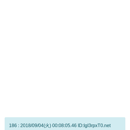
186 : 2018/09/04(火) 00:08:05.46 ID:IgI3rpxT0.net