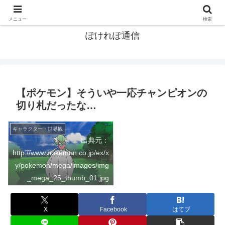
ポケモン関連まとめ
メニュー
検索
ぽけれぽ通信
【ポケモン】そういや一応チャンピオンの
切り札だったな…
キャラクター・世界観
出典元：
http://www.pokemon.co.jp/ex/x
y/pokemon/mega/images/img
_mega_25_thumb_01.jpg
X
Facebook
はてブ