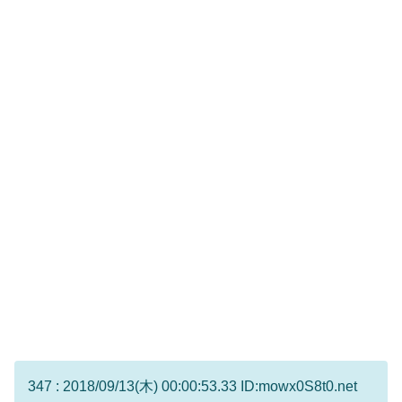
347 : 2018/09/13(木) 00:00:53.33 ID:mowx0S8t0.net