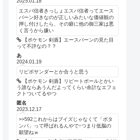
2025.01.18
エスバ信者きっしょエスバ信者ってエース
バーン好きなのが正しいみたいな価値観の
押し付けしたら、その癖に他の御三家は悪
く言うから嫌い
【ポケモン 剣盾】エースバーンの見た目
って不評なの？？
あ
2024.01.19
リピボサンダーとか合うと思う
【ポケモン 剣盾】リピートボールとかい
う誰ならあうんだよってくらい余計なエフェ
クトついてるやつ
匿名
2023.12.17
>>592これからはブイズじゃなくて「ボタ
ンパ」って呼ばれるんやで↑つまり低脳の
願望ねｗ