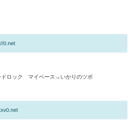
/0.net
ードロック マイペース→いかりのツボ
xv0.net