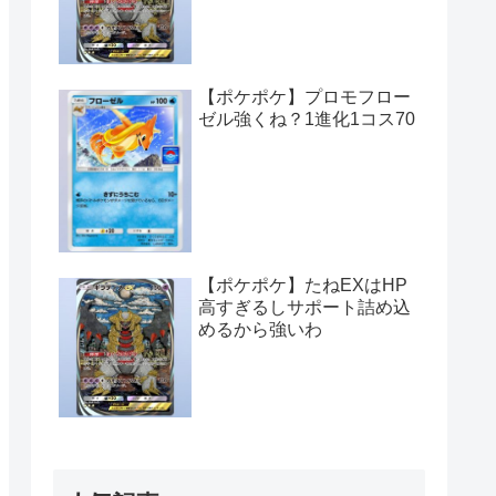
【ポケポケ】プロモフロー
ゼル強くね？1進化1コス70
【ポケポケ】たねEXはHP
高すぎるしサポート詰め込
めるから強いわ