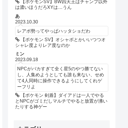
【ポケモンSV】BW四天王はチャンプ以外
は濃いほうだろXYは…うん
あ
2023.10.30
レアボ勢ってやっぱハッタショだわ
【ポケモン SV】オシャボとかいいつつオ
シャレ度よりレア度なのか
ミン
2023.09.18
NPCがバカすぎて全く星5のやつ勝てない
し、人集めようとしても誰も来ない、せめ
て4人同時に操作できるようにしてくれゲ
ーフリよ
【ポケモン 剣盾】ダイアドは一人でやる
とNPCがゴミだしマルチでやると放置が沸い
たりする神ゲー