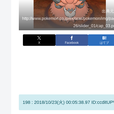
出典
http://www.pokemon.co.jp/ex/oras/pokemon/img/p
26/slider_01/cap_03.
X
Facebook
はてブ
198 : 2018/10/23(火) 00:05:38.97 ID:ccditUP