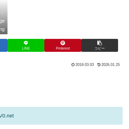
元：
age
png
LINE
Pinterest
コピー
2019.03.03
2026.01.25
V0.net