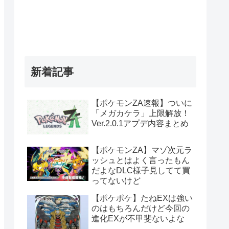
新着記事
【ポケモンZA速報】ついに
「メガカケラ」上限解放！
Ver.2.0.1アプデ内容まとめ
【ポケモンZA】マゾ次元ラ
ッシュとはよく言ったもん
だよなDLC様子見してて買
ってないけど
【ポケポケ】たねEXは強い
のはもちろんだけど今回の
進化EXが不甲斐ないよな