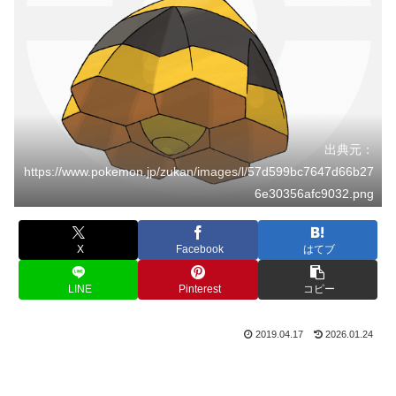
出典元：
https://www.pokemon.jp/zukan/images/l/57d599bc7647d66b27
6e30356afc9032.png
X
Facebook
はてブ
LINE
Pinterest
コピー
2019.04.17
2026.01.24