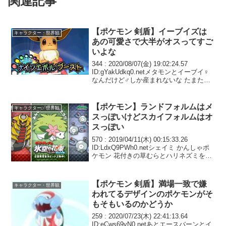
関連記事
【ポケモン 剣盾】イーブイズは
キャラクター・世界観
あの可愛さで大半がオスってすご
いよな
344 : 2020/08/07(金) 19:02:24.57
ID:gYakUdkq0.netメタモンとイーブイ♀
なんだけど♂しか産まれないな たまたま
なの？グレイシアとかニンフィアとかは
♀にしたいんだけどなぁ
【ポケモン】ランドフォルムはメ
キャラクター・世界観
スっぽいけどスカイフォルムはオ
スっぽい
570 : 2019/04/11(木) 00:15:33.26
ID:LdxQ9PWh0.netシェイミ かんしゃポ
ケモン 花付きの草むらとハリネズミを合
わせた様な姿をした幻のポケモン 大気の
毒素を分解して荒れ果てた大地を一瞬の
うちに花畑に...
【ポケモン 剣盾】満場一致で嫌
キャラクター・世界観
われてるデザインのポケモンがそ
もそもいるのかどうか
259 : 2020/07/23(木) 22:41:13.64
ID:eCws69yN0.netあとエースバーンとイ