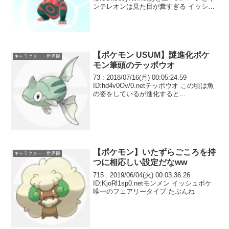
ンテレオンは見た目が糞すぎる イッシュ
御三家と同じレベルで糞
【ポケモン USUM】謎進化ポケ
キャラクター・世界観
モン筆頭のテッポウオ
73 : 2018/07/16(月) 00:05:24.59
ID:hd4v0Ov/0.netテッポウオ この頃は魚
の姿をしているが進化すると…
【ポケモン】いたずらごころを持
キャラクター・世界観
つに相応しい設定だなww
715 : 2019/06/04(火) 00:03:36.26
ID:KjoRl1sp0.netモンメン イッシュポケ
唯一のフェアリータイプ たぶんね