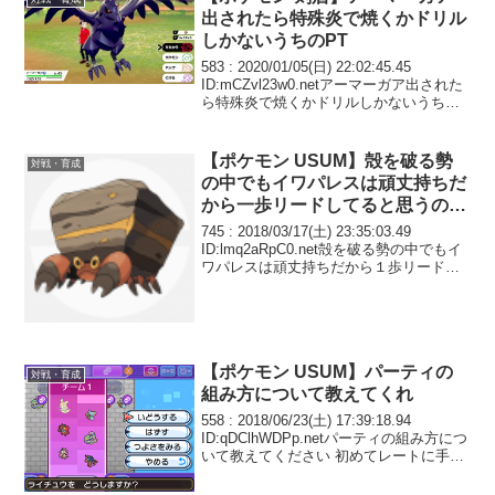
出されたら特殊炎で焼くかドリル
しかないうちのPT
583 : 2020/01/05(日) 22:02:45.45
ID:mCZvl23w0.netアーマーガア出された
ら特殊炎で焼くかドリルしかないうちの
PT 何とかしないとモンボ級から上がれん
【ポケモン USUM】殻を破る勢
対戦・育成
の中でもイワパレスは頑丈持ちだ
から一歩リードしてると思うのに
流行らないよね
745 : 2018/03/17(土) 23:35:03.49
ID:lmq2aRpC0.net殻を破る勢の中でもイ
ワパレスは頑丈持ちだから１歩リードし
てると思うのに流行らないよね Z岩石砲
は等倍カグヤを落として 受けに来たポ
リ２も追撃で受...
【ポケモン USUM】パーティの
対戦・育成
組み方について教えてくれ
558 : 2018/06/23(土) 17:39:18.94
ID:qDClhWDPp.netパーティの組み方につ
いて教えてください 初めてレートに手を
出そうとしている初心者です ミミッキュ
ガルーラキノガッサの3体を決めたのです