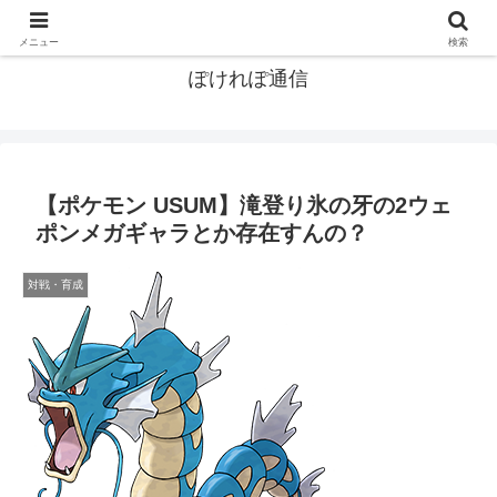
ポケモン関連まとめ
メニュー
検索
ぽけれぽ通信
【ポケモン USUM】滝登り氷の牙の2ウェ
ポンメガギャラとか存在すんの？
対戦・育成