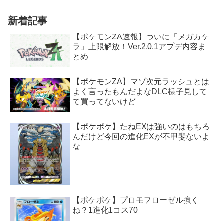
新着記事
【ポケモンZA速報】ついに「メガカケ
ラ」上限解放！Ver.2.0.1アプデ内容ま
とめ
【ポケモンZA】マゾ次元ラッシュとは
よく言ったもんだよなDLC様子見して
て買ってないけど
【ポケポケ】たねEXは強いのはもちろ
んだけど今回の進化EXが不甲斐ないよ
な
【ポケポケ】プロモフローゼル強く
ね？1進化1コス70