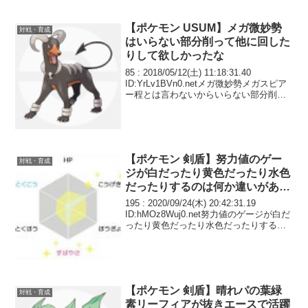
が残りの3...
【ポケモン USUM】メガ微妙勢
対戦・育成
はいらない部分削って他に回した
りして欲しかったな
85 : 2018/05/12(土) 11:18:31.40
ID:YrLv1BVn0.netメガ微妙勢メガスピア
ー程とは言わないからいらない部分削っ
て他に回したりして欲しかったな メガヘ
ルガーやメガピジョットとかA40削って
BD20ずつ増...
【ポケモン 剣盾】努力値のゲー
対戦・育成
ジが白だったり黄色だったり水色
だったりするのは何か違いがあり
ますか？
195 : 2020/09/24(木) 20:42:31.19
ID:hMOz8Wuj0.net努力値のゲージが白だ
ったり黄色だったり水色だったりするの
は何か違いがありますか？ バトルの時に
相手の確認してると色が違うのがたまに
いるんですが
【ポケモン 剣盾】晴れパの葉緑
対戦・育成
素リーフィアが抜きエースで活躍