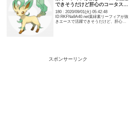
できそうだけど肝心のコータスが
出禁だからな
180 : 2020/09/01(火) 05:42:48
ID:RKFNa9A40.net葉緑素リーフィアが抜
きエースで活躍できそうだけど、肝心の
コータスが出禁だからな。キュウコン代
わりにしても相対的に晴れパは弱体化。
スポンサーリンク