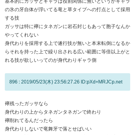
基本的にガッサとギャラは役割関係に無いというかギャラ
の氷の牙自体が浮いてる竜と草タイプへの打点として採用
する技
ガッサは特に襷にタネガンに岩石封じもあって胞子なんか
やってくれない
身代わりを採用する上で遂行技が無いと本末転倒になるか
らそれを持った上で繰り出される広い範囲に等倍以上がと
れる技が欲しいってのが身代わりギャラ側
896 : 2019/05/23(木) 23:56:27.26 ID:pXd+MRJCp.net
襷残ったガッサなら
身代わりの上からタネガンタネガンで終わり
襷削れてるんだったら
身代わりしないで竜舞牙で落とせばいい