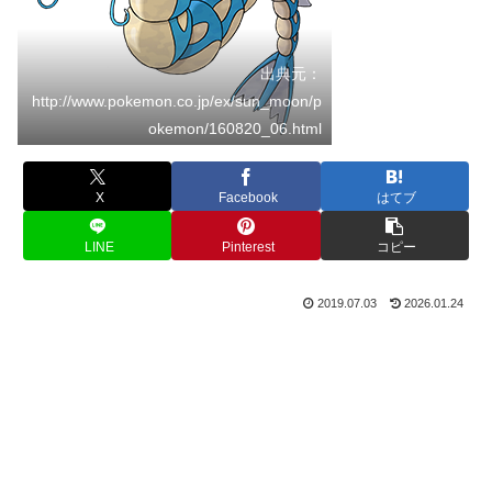
出典元：
http://www.pokemon.co.jp/ex/sun_moon/p
okemon/160820_06.html
X
Facebook
はてブ
LINE
Pinterest
コピー
2019.07.03
2026.01.24