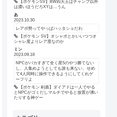
【ポケモンSV】BW四天王はチャンプ以外
は濃いほうだろXYは…うん
あ
2023.10.30
レアボ勢ってやっぱハッタショだわ
【ポケモン SV】オシャボとかいいつつオ
シャレ度よりレア度なのか
ミン
2023.09.18
NPCがバカすぎて全く星5のやつ勝てない
し、人集めようとしても誰も来ない、せめ
て4人同時に操作できるようにしてくれゲ
ーフリよ
【ポケモン 剣盾】ダイアドは一人でやる
とNPCがゴミだしマルチでやると放置が沸い
たりする神ゲー