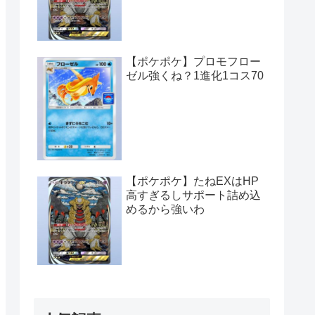
【ポケポケ】プロモフロー
ゼル強くね？1進化1コス70
【ポケポケ】たねEXはHP
高すぎるしサポート詰め込
めるから強いわ