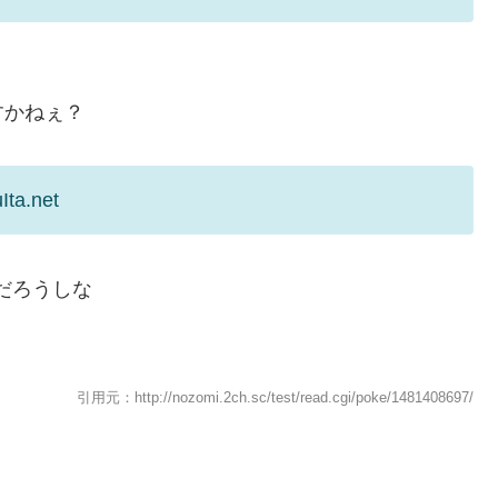
すかねぇ？
Ita.net
だろうしな
引用元：http://nozomi.2ch.sc/test/read.cgi/poke/1481408697/