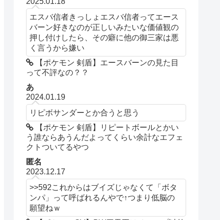
2025.01.18
エスバ信者きっしょエスバ信者ってエース
バーン好きなのが正しいみたいな価値観の
押し付けしたら、その癖に他の御三家は悪
く言うから嫌い
【ポケモン 剣盾】エースバーンの見た目
って不評なの？？
あ
2024.01.19
リピボサンダーとか合うと思う
【ポケモン 剣盾】リピートボールとかい
う誰ならあうんだよってくらい余計なエフェ
クトついてるやつ
匿名
2023.12.17
>>592これからはブイズじゃなくて「ボタ
ンパ」って呼ばれるんやで↑つまり低脳の
願望ねｗ