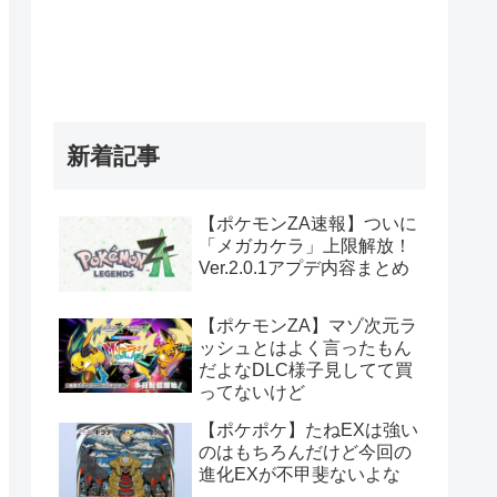
新着記事
【ポケモンZA速報】ついに
「メガカケラ」上限解放！
Ver.2.0.1アプデ内容まとめ
【ポケモンZA】マゾ次元ラ
ッシュとはよく言ったもん
だよなDLC様子見してて買
ってないけど
【ポケポケ】たねEXは強い
のはもちろんだけど今回の
進化EXが不甲斐ないよな