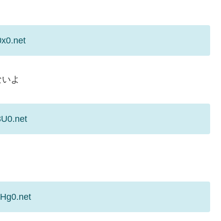
0x0.net
ないよ
3U0.net
6Hg0.net