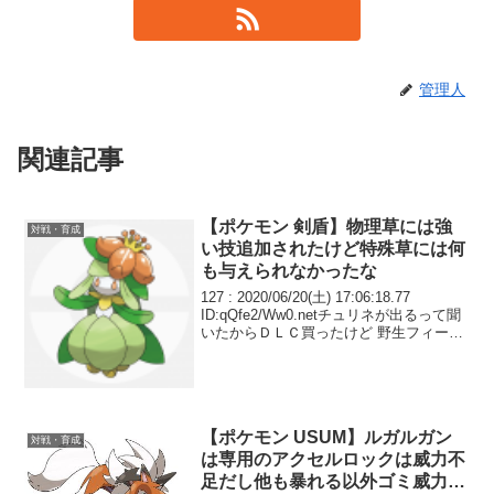
管理人
関連記事
【ポケモン 剣盾】物理草には強
対戦・育成
い技追加されたけど特殊草には何
も与えられなかったな
127 : 2020/06/20(土) 17:06:18.77
ID:qQfe2/Ww0.netチュリネが出るって聞
いたからＤＬＣ買ったけど 野生フィール
ド湧きじゃなくて☆２か３のレイドか 開
会式前にゲットしようと思ったけど無理
ぽいし 過去...
【ポケモン USUM】ルガルガン
対戦・育成
は専用のアクセルロックは威力不
足だし他も暴れる以外ゴミ威力…