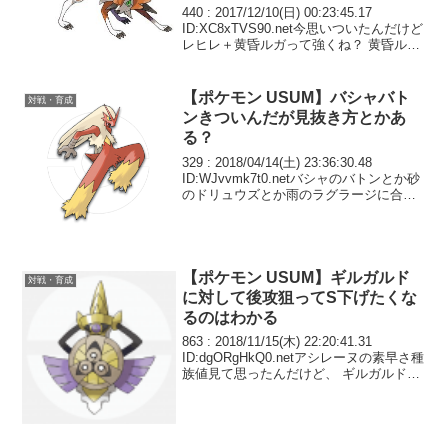
440 : 2017/12/10(日) 00:23:45.17
ID:XC8xTVS90.net今思いついたんだけど
レヒレ＋黄昏ルガって強くね？ 黄昏ルガ
のAから暴れるの120×1.3が飛んできてか
つ混乱しない
【ポケモン USUM】バシャバト
対戦・育成
ンきついんだが見抜き方とかあ
る？
329 : 2018/04/14(土) 23:36:30.48
ID:WJvvmk7t0.netバシャのバトンとか砂
のドリュウズとか雨のラグラージに合わ
せて打つトリルがたまらん
【ポケモン USUM】ギルガルド
対戦・育成
に対して後攻狙ってS下げたくな
るのはわかる
863 : 2018/11/15(木) 22:20:41.31
ID:dgORgHkQ0.netアシレーヌの素早さ種
族値見て思ったんだけど、 ギルガルドに
対して後攻狙って性格は「れいせい」で
も良いんじゃないの？