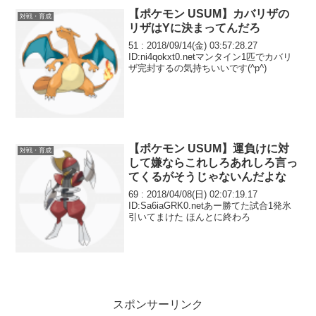
【ポケモン USUM】カバリザの
対戦・育成
リザはYに決まってんだろ
51 : 2018/09/14(金) 03:57:28.27
ID:ni4qokxt0.netマンタイン1匹でカバリ
ザ完封するの気持ちいいです(^p^)
【ポケモン USUM】運負けに対
対戦・育成
して嫌ならこれしろあれしろ言っ
てくるがそうじゃないんだよな
69 : 2018/04/08(日) 02:07:19.17
ID:Sa6iaGRK0.netあー勝てた試合1発氷
引いてまけた ほんとに終わろ
スポンサーリンク