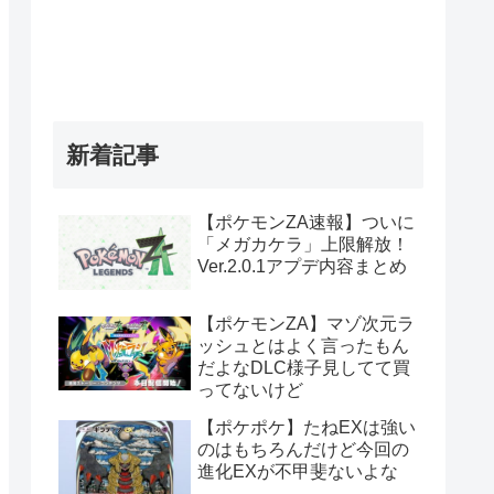
新着記事
【ポケモンZA速報】ついに
「メガカケラ」上限解放！
Ver.2.0.1アプデ内容まとめ
【ポケモンZA】マゾ次元ラ
ッシュとはよく言ったもん
だよなDLC様子見してて買
ってないけど
【ポケポケ】たねEXは強い
のはもちろんだけど今回の
進化EXが不甲斐ないよな