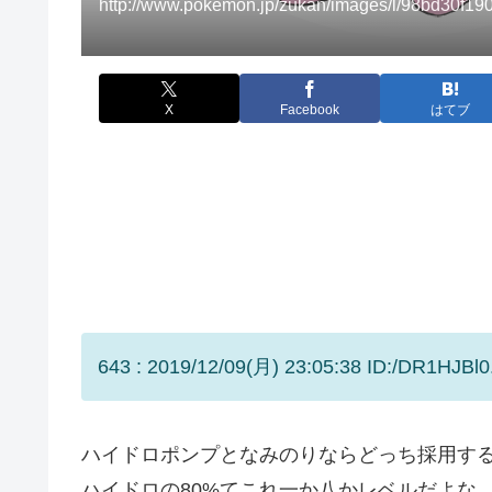
http://www.pokemon.jp/zukan/images/l/98bd30f1
X
Facebook
はてブ
643 : 2019/12/09(月) 23:05:38 ID:/DR1HJBl0
ハイドロポンプとなみのりならどっち採用す
ハイドロの80%てこれ一か八かレベルだよな