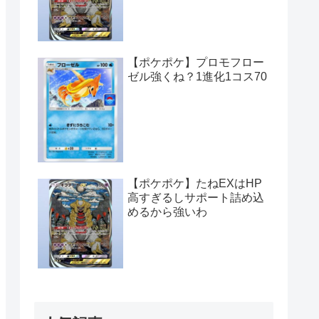
【ポケポケ】プロモフロー
ゼル強くね？1進化1コス70
【ポケポケ】たねEXはHP
高すぎるしサポート詰め込
めるから強いわ