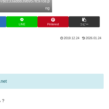
907bcc33adbb39b957fc97ce.p
ng
LINE
Pinterest
コピー
2019.12.24
2026.01.24
.net
る？