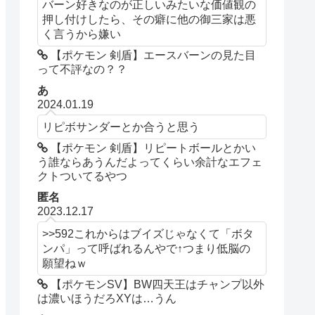
バーン好きなのが正しいみたいな価値観の
押し付けしたら、その癖に他の御三家は悪
く言うから嫌い
【ポケモン 剣盾】エースバーンの見た目
って不評なの？？
あ
2024.01.19
リピボサンダーとか合うと思う
【ポケモン 剣盾】リピートボールとかい
う誰ならあうんだよってくらい余計なエフェ
クトついてるやつ
匿名
2023.12.17
>>592これからはブイズじゃなくて「ボタ
ンパ」って呼ばれるんやで↑つまり低脳の
願望ねｗ
【ポケモンSV】BW四天王はチャンプ以外
は濃いほうだろXYは…うん