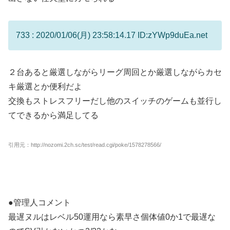
733 : 2020/01/06(月) 23:58:14.17 ID:zYWp9duEa.net
２台あると厳選しながらリーグ周回とか厳選しながらカセ
キ厳選とか便利だよ
交換もストレスフリーだし他のスイッチのゲームも並行し
てできるから満足してる
引用元：http://nozomi.2ch.sc/test/read.cgi/poke/1578278566/
●管理人コメント
最遅ヌルはレベル50運用なら素早さ個体値0か1で最遅な