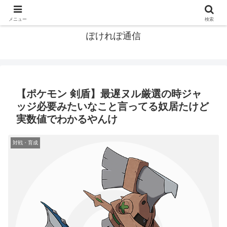
ポケモン関連まとめ
メニュー
検索
ぽけれぽ通信
【ポケモン 剣盾】最遅ヌル厳選の時ジャ
ッジ必要みたいなこと言ってる奴居たけど
実数値でわかるやんけ
対戦・育成