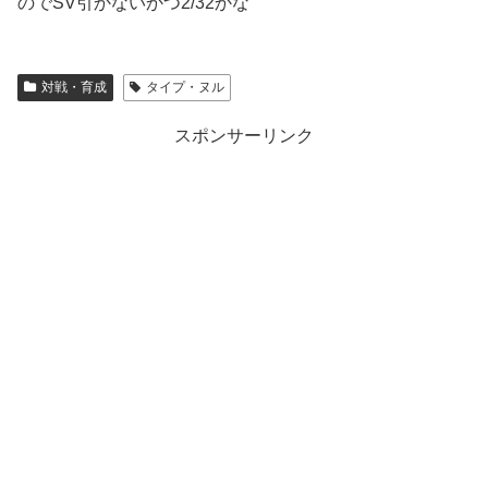
のでSV引かないかつ2/32かな
対戦・育成
タイプ・ヌル
スポンサーリンク