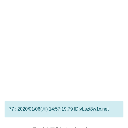
77 : 2020/01/06(月) 14:57:19.79 ID:vLszt8w1x.net