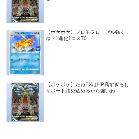
【ポケポケ】プロモフローゼル強く
ね？1進化1コス70
【ポケポケ】たねEXはHP高すぎるし
サポート詰め込めるから強いわ