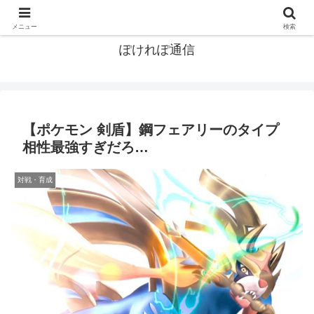
ポケモン関連まとめ
メニュー
検索
ぽけれぽ通信
【ポケモン 剣盾】鋼フェアリーのタイプ
相性最強すぎだろ…
対戦・育成