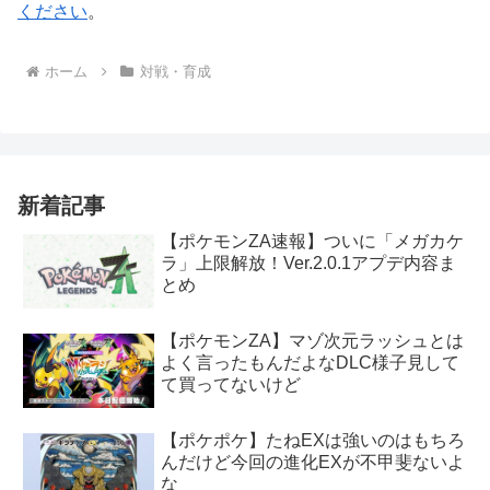
ください
。
ホーム
対戦・育成
新着記事
【ポケモンZA速報】ついに「メガカケ
ラ」上限解放！Ver.2.0.1アプデ内容ま
とめ
【ポケモンZA】マゾ次元ラッシュとは
よく言ったもんだよなDLC様子見して
て買ってないけど
【ポケポケ】たねEXは強いのはもちろ
んだけど今回の進化EXが不甲斐ないよ
な