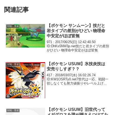
関連記事
【ポケモン サンムーン】技だと
対戦・育成
岩タイプの差別がひどい 物理命
中安定がほぼ皆無
971 : 2017/06/25(日) 12:42:40.50
ID:DhKs5NW3p.net技だと岩タイプの差別
がひどい 物理命中安定がほぼ皆無
【ポケモン USUM】氷技炎技は
対戦・育成
安売りしすぎ？？
417 : 2018/03/07(水) 16:02:26.74
ID:KW1OSRTy0.net7世代は一応、戦闘一
切しなくても努力値振りやレベル上げで
きるんだよな 後は性格変更カプセルがく
れば完璧
【ポケモン USUM】旧世代って
対戦・育成
メガグロスを誰が押さえつけてた