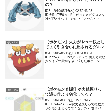
の？
525 : 2019/05/16(木) 02:59:43.28
ID:64fsb7/E0.net旧世代ってメガグロスを
誰が押さえつけてたの？主人公さん？
【ポケモン】火力がやべー奴とし
対戦・育成
てよく引き合いに出されるダルマ
851 : 2019/06/12(水) 00:51:00.84
ID:hYz4B1uS0.netダルマッカ 両刀万歳な
炎タイプの風潮をぶっ壊したポケモン 特
攻種族値はたったの15
【ポケモン 剣盾】努力値振りっ
対戦・育成
て過去作より劣化してる？
860 : 2020/03/07(土) 15:40:39.75
ID:UcIWba4A0.net努力値振りって複数の
ポケモンまとめてできないの？ 群れバト