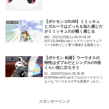
無くないか いいのかこれ
【ポケモン USUM】ミミッキュ
対戦・育成
とガルーラはどっちも似た感じだ
がミミッキュのが酷く感じる
892 : 2017/12/09(土) 09:25:59.20
ID:PJZL9hR8a.netジャラランガでフェア
リー1本釣りして裏で殲滅する構築とかめ
っちゃ強そう強いわ絶対強い ミミッキュ
まじ強い間違いない
【ポケモン 剣盾】ウーラオスの
対戦・育成
特性はダブルだとシングルの5倍
くらい役に立ちそう
91 : 2020/07/14(火) 00:35:05
ID:BFNhfcmF0.netダブルのウーラオスつ
えーな ウーラオスの守る貫通すっかり頭
から抜けてて向こうにやられた守られた
なーと思ったら貫通して倒してた お互い
忘れてたってオチ
スポンサーリンク