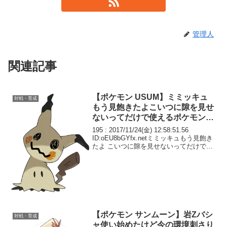
管理人
関連記事
【ポケモン USUM】ミミッキュ
対戦・育成
もう見飽きたよこいつに隙を見せ
ないってだけで使えるポケモン限
られるしさ
195 : 2017/11/24(金) 12:58:51.56
ID:oEU8bGYfx.netミミッキュもう見飽き
たよ こいつに隙を見せないってだけで使
えるポケモン限られるしさあ こんなゲー
ムでいいんですかねゲーフリさん
【ポケモン サンムーン】岩Zバシ
対戦・育成
ャ使い始めたけど今の環境刺さり