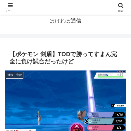
ポケモン関連まとめ
メニュー
検索
ぽけれぽ通信
【ポケモン 剣盾】TODで勝ってすまん完
全に負け試合だったけど
対戦・育成