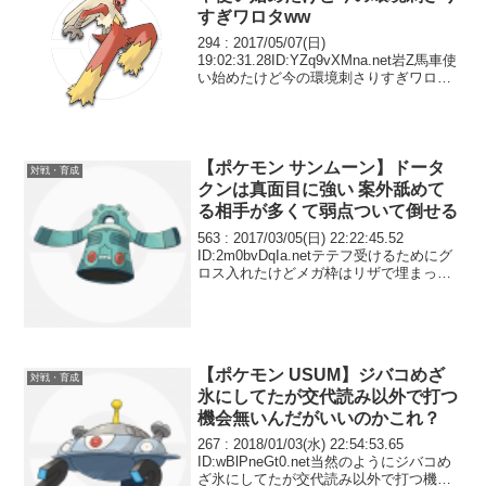
すぎワロタww
294 : 2017/05/07(日)
19:02:31.28ID:YZq9vXMna.net岩Z馬車使
い始めたけど今の環境刺さりすぎワロタw
リザをxy関係なく葬れるし、ギャラヒト
ムボルトに打てるのもいいな 癖になりそ
う
【ポケモン サンムーン】ドータ
対戦・育成
クンは真面目に強い 案外舐めて
る相手が多くて弱点ついて倒せる
563 : 2017/03/05(日) 22:22:45.52
ID:2m0bvDqIa.netテテフ受けるためにグ
ロス入れたけどメガ枠はリザで埋まって
るし上手く扱えなくて抜きたい グロスと
役割被っててメガ枠取らない神ポケいな
いかな
【ポケモン USUM】ジバコめざ
対戦・育成
氷にしてたが交代読み以外で打つ
機会無いんだがいいのかこれ？
267 : 2018/01/03(水) 22:54:53.65
ID:wBlPneGt0.net当然のようにジバコめ
ざ氷にしてたが交代読み以外で打つ機会