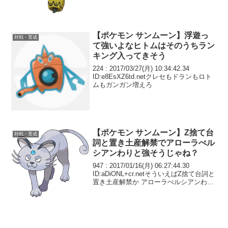
【ポケモン サンムーン】浮遊っ
対戦・育成
て強いよなヒトムはそのうちラン
キング入ってきそう
224 : 2017/03/27(月) 10:34:42.34
ID:e8EsXZ6td.netクレセもドランもロト
ムもガンガン増えろ
【ポケモン サンムーン】Z捨て台
対戦・育成
詞と置き土産解禁でアローラぺル
シアンわりと強そうじゃね？
947 : 2017/01/16(月) 06:27:44.30
ID:aDiONL+cr.netそういえばZ捨て台詞と
置き土産解禁か アローラぺルシアンわり
と強そうじゃね？