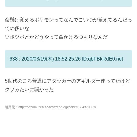
命懸け覚えるポケモンってなんでこいつが覚えてるんだっ
ての多いな
ツボツボとかどうやって命かけるつもりなんだ
638 : 2020/03/19(木) 18:52:25.26 ID:qbFBkRdE0.net
5世代のころ普通にアタッカーのアギルダー使ってたけど
クソみたいに弱かった
引用元：http://nozomi.2ch.sc/test/read.cgi/poke/1584370963/