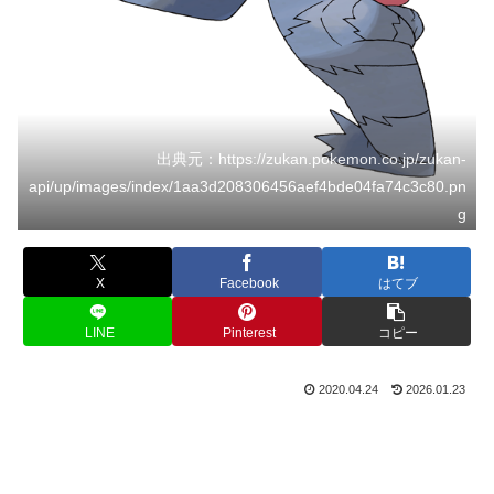
出典元：https://zukan.pokemon.co.jp/zukan-
api/up/images/index/1aa3d208306456aef4bde04fa74c3c80.pn
g
X
Facebook
はてブ
LINE
Pinterest
コピー
2020.04.24
2026.01.23