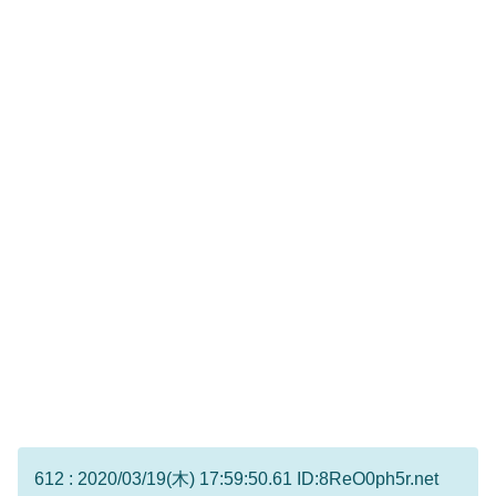
612 : 2020/03/19(木) 17:59:50.61 ID:8ReO0ph5r.net