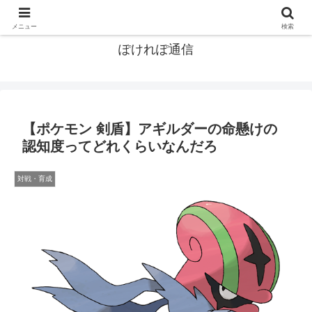
ポケモン関連まとめ
メニュー
検索
ぽけれぽ通信
【ポケモン 剣盾】アギルダーの命懸けの
認知度ってどれくらいなんだろ
対戦・育成