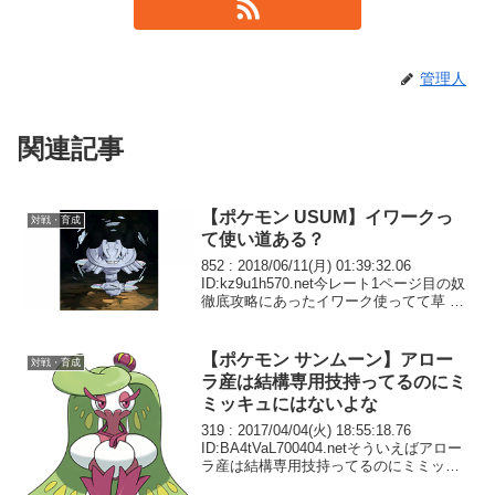
管理人
関連記事
【ポケモン USUM】イワークっ
対戦・育成
て使い道ある？
852 : 2018/06/11(月) 01:39:32.06
ID:kz9u1h570.net今レート1ページ目の奴
徹底攻略にあったイワーク使ってて草 あ
れ見たとき弱そうだと思ったけど強いの
か？
【ポケモン サンムーン】アロー
対戦・育成
ラ産は結構専用技持ってるのにミ
ミッキュにはないよな
319 : 2017/04/04(火) 18:55:18.76
ID:BA4tVaL700404.netそういえばアロー
ラ産は結構専用技持ってるのにミミッキ
ュにはないよな 次回作では化けの皮を張