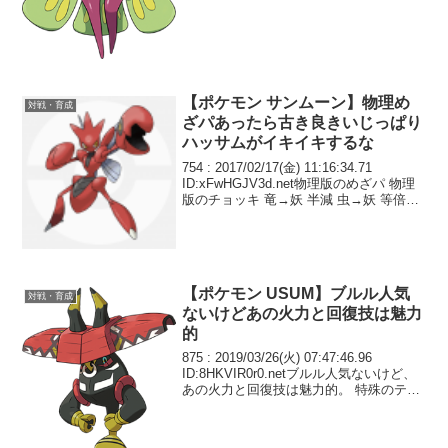
りなおす専用技が追加されます 先制確定
の連続使...
【ポケモン サンムーン】物理め
対戦・育成
ざパあったら古き良きいじっぱり
ハッサムがイキイキするな
754 : 2017/02/17(金) 11:16:34.71
ID:xFwHGJV3d.net物理版のめざパ 物理
版のチョッキ 竜→妖 半減 虫→妖 等倍
○○メイカー 5ターンから3ターン Z技 最
大で威力180 これでバランスは良くな...
【ポケモン USUM】ブルル人気
対戦・育成
ないけどあの火力と回復技は魅力
的
875 : 2019/03/26(火) 07:47:46.96
ID:8HKVIR0r0.netブルル人気ないけど、
あの火力と回復技は魅力的。 特殊のテテ
フ、物理のブルルといったところか。