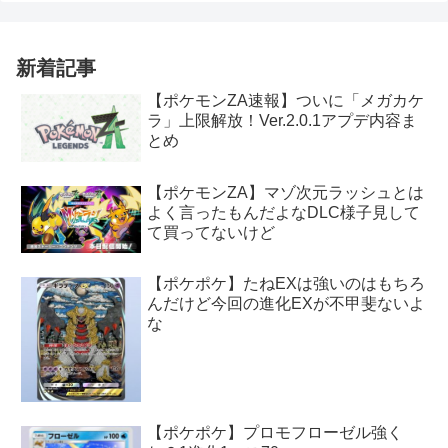
新着記事
【ポケモンZA速報】ついに「メガカケ
ラ」上限解放！Ver.2.0.1アプデ内容ま
とめ
【ポケモンZA】マゾ次元ラッシュとは
よく言ったもんだよなDLC様子見して
て買ってないけど
【ポケポケ】たねEXは強いのはもちろ
んだけど今回の進化EXが不甲斐ないよ
な
【ポケポケ】プロモフローゼル強く