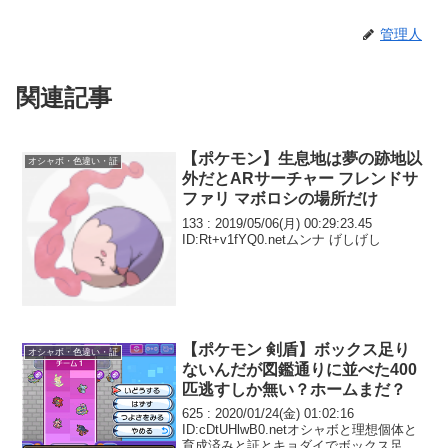
管理人
関連記事
【ポケモン】生息地は夢の跡地以
オシャボ・色違い・証
外だとARサーチャー フレンドサ
ファリ マボロシの場所だけ
133 : 2019/05/06(月) 00:29:23.45
ID:Rt+v1fYQ0.netムンナ げしげし
【ポケモン 剣盾】ボックス足り
オシャボ・色違い・証
ないんだが図鑑通りに並べた400
匹逃すしか無い？ホームまだ？
625 : 2020/01/24(金) 01:02:16
ID:cDtUHlwB0.netオシャボと理想個体と
育成済みと証とキョダイでボックス足り