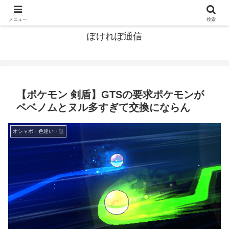
ポケモン関連まとめ
メニュー
検索
ぽけれぽ通信
【ポケモン 剣盾】GTSの要求ポケモンが
ベベノムとヌル多すぎて交換にならん
オシャボ・色違い・証