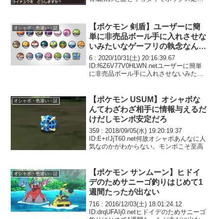
ないんだが図鑑通りに並べた400匹逃すし
か無い？ホームまだ？
【ポケモン 剣盾】ユーザーに簡
オシャボ・色違い・証
単に非売品ボール手に入れさせな
いみたいなゲーフリの執念なんな
ん
6 : 2020/10/31(土) 20:16:39.67
ID:f6Z6V77V0HLWN.netユーザーに簡単
に非売品ボール手に入れさせないみたい
なゲーフリの執念なんなん
【ポケモン USUM】オシャボな
オシャボ・色違い・証
んてわざわざ相手に情報与えるだ
けだしモンボ安定だろ
359 : 2018/09/05(水) 19:20:19.37
ID:E+r/JjT60.net何故オシャボあんなに人
気なのかがわからない。モンボこそ至高
【ポケモン サンムーン】ヒドイ
オシャボ・色違い・証
デのためサニーゴ釣りはじめて1
週間たったが出ない
716 : 2016/12/03(土) 18:01:24.12
ID:drqUFAIj0.netヒドイデのためサニーゴ