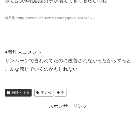
最近は女体化願望男子が増えてきてるらしいね
引用元：http://nozomi.2ch.sc/test/read.cgi/poke/1584747175/
●管理人コメント
サンムーンで言われてたのに改善されなかったからずっと
こんな感じでいくのかもしれない
雑談・ネタ
主人公
男
スポンサーリンク