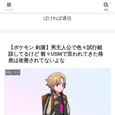
ポケモン関連まとめ
メニュー
検索
ぽけれぽ通信
【ポケモン 剣盾】男主人公で色々試行錯
誤してるけど 散々USMで言われてきた格
差は改善されてないよな
雑談・ネタ