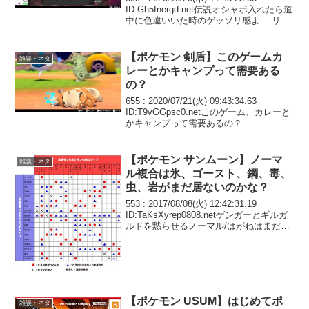
ID:Gh5Inergd.net伝説オシャボ入れたら道
中に色違いいた時のゲッソリ感よ… リザ
ルトじゃないと色判別不可の理由が真剣
に分からん…
【ポケモン 剣盾】このゲームカ
雑談・ネタ
レーとかキャンプって需要ある
の？
655 : 2020/07/21(火) 09:43:34.63
ID:T9vGGpsc0.netこのゲーム、カレーと
かキャンプって需要あるの？
【ポケモン サンムーン】ノーマ
雑談・ネタ
ル複合は氷、ゴースト、鋼、毒、
虫、岩がまだ居ないのかな？
553 : 2017/08/08(火) 12:42:31.19
ID:TaKsXyrep0808.netゲンガーとギルガ
ルドを黙らせるノーマル/はがねはまだで
すか？
【ポケモン USUM】はじめてポ
雑談・ネタ