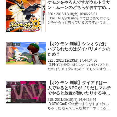
ケモンをやろんですがウルトラサ
ン・ムーンのどちらがおすすめな
のでしょうか？
266 : 2018/12/18(火) 10:06:25.91
ID:aLENUyyb0.net今作ではじめてポケモ
ンをやろうと思っているのですが ウルト
ラサン・ウルトラムーンのどちらがおす
すめなのでしょうか？ ゲット出来るポケ
モンはムーン...
【ポケモン 剣盾】シンオウだけ
雑談・ネタ
ハブられたのはダイパリメイクの
ため？
321 : 2020/12/13(日) 17:44:34.56
ID:FNYJzr6N0.netシンオウだけハブられ
たのはリメイクのため？ でもシンオウ地
方って山あり谷ありのかなり広大なマッ
プだった気がするしそれを再現できるの
かっていうのは...
【ポケモン 剣盾】ダイアドは一
雑談・ネタ
人でやるとNPCがゴミだしマルチ
でやると放置が沸いたりする神ゲ
ー
218: 2021/05/10(月) 14:44:16.44
ID:3FbJOmDK0大便つまらなすぎて泣い
ちゃった なんでこんな糞ゲーやってるん
だろ