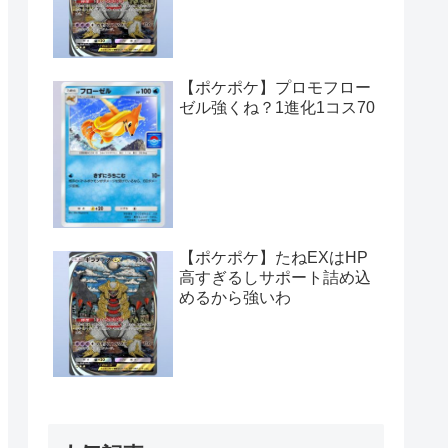
【ポケポケ】プロモフロー
ゼル強くね？1進化1コス70
【ポケポケ】たねEXはHP
高すぎるしサポート詰め込
めるから強いわ