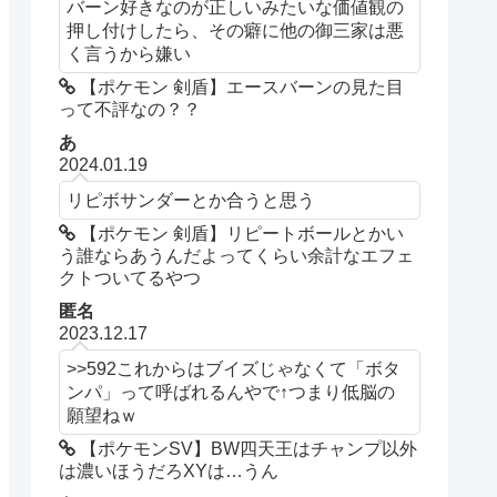
バーン好きなのが正しいみたいな価値観の
押し付けしたら、その癖に他の御三家は悪
く言うから嫌い
【ポケモン 剣盾】エースバーンの見た目
って不評なの？？
あ
2024.01.19
リピボサンダーとか合うと思う
【ポケモン 剣盾】リピートボールとかい
う誰ならあうんだよってくらい余計なエフェ
クトついてるやつ
匿名
2023.12.17
>>592これからはブイズじゃなくて「ボタ
ンパ」って呼ばれるんやで↑つまり低脳の
願望ねｗ
【ポケモンSV】BW四天王はチャンプ以外
は濃いほうだろXYは…うん