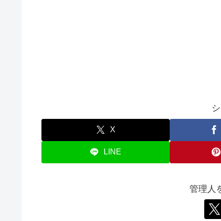
シ
X
LINE
管理人