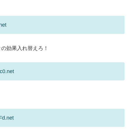
net
クの効果入れ替えろ！
c0.net
Fd.net