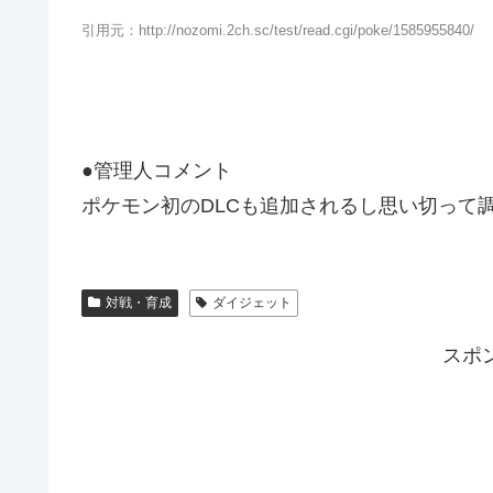
引用元：http://nozomi.2ch.sc/test/read.cgi/poke/1585955840/
●管理人コメント
ポケモン初のDLCも追加されるし思い切って
対戦・育成
ダイジェット
スポ