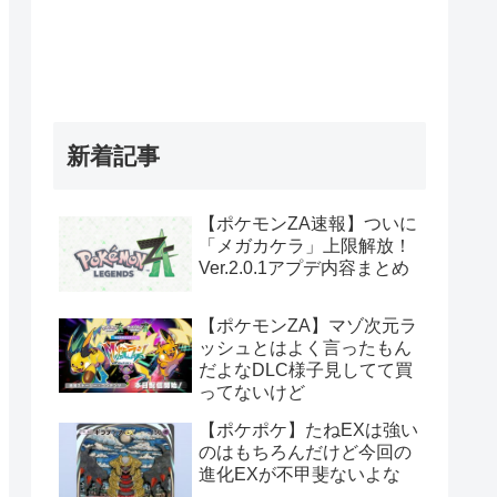
新着記事
【ポケモンZA速報】ついに
「メガカケラ」上限解放！
Ver.2.0.1アプデ内容まとめ
【ポケモンZA】マゾ次元ラ
ッシュとはよく言ったもん
だよなDLC様子見してて買
ってないけど
【ポケポケ】たねEXは強い
のはもちろんだけど今回の
進化EXが不甲斐ないよな