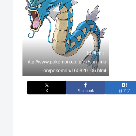
出典元：
http://www.pokemon.co.jp/ex/sun_mo
on/pokemon/160820_06.html
X
Facebook
はてブ