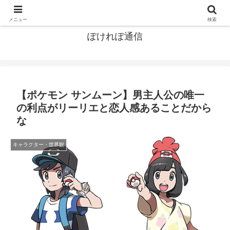
ポケモン関連まとめ
メニュー
検索
ぽけれぽ通信
【ポケモン サンムーン】男主人公の唯一
の利点がリーリエと恋人感あることだから
な
キャラクター・世界観