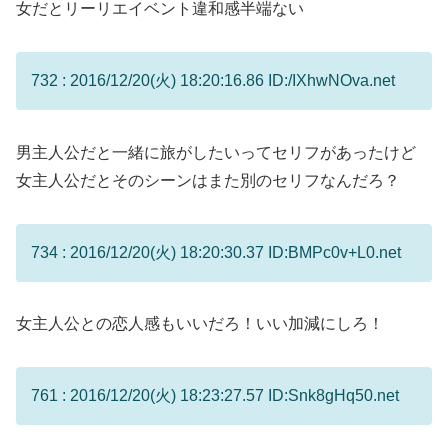
女だとリーリエイベント違和感半端ない
732 : 2016/12/20(火) 18:20:16.86 ID:/IXhwNOva.net
男主人公だと一緒に旅がしたいってセリフがあったけど
女主人公だとそのシーンはまた別のセリフなんだろ？
734 : 2016/12/20(火) 18:20:30.37 ID:BMPc0v+L0.net
女主人公との恋人感もいいだろ！いい加減にしろ！
761 : 2016/12/20(火) 18:23:27.57 ID:Snk8gHq50.net