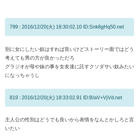
799 : 2016/12/20(火) 18:30:02.10 ID:Snk8gHq50.net
別に女にしたい奴はすれば良いけどストーリー面ではどう
考えても男の方が良かっただろ
グラジオが母や妹の事を女友達に託すクソダサい奴みたい
になっちゃうし
819 : 2016/12/20(火) 18:33:02.91 ID:B/aV+VjVd.net
主人公の性別はどうでも良いから表情をなんとかしろと言
いたい