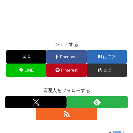
シェアする
X
Facebook
はてブ
LINE
Pinterest
コピー
管理人をフォローする
管理人