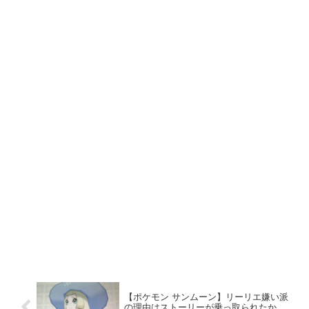
【ポケモン サンムーン】リーリエ嫌い派
の理由はストーリーが乗っ取られたか