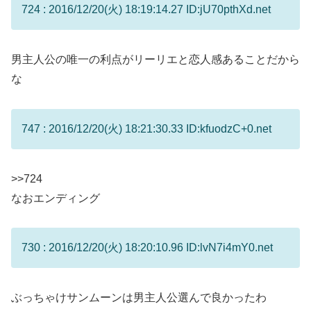
724 : 2016/12/20(火) 18:19:14.27 ID:jU70pthXd.net
男主人公の唯一の利点がリーリエと恋人感あることだから
な
747 : 2016/12/20(火) 18:21:30.33 ID:kfuodzC+0.net
>>724
なおエンディング
730 : 2016/12/20(火) 18:20:10.96 ID:lvN7i4mY0.net
ぶっちゃけサンムーンは男主人公選んで良かったわ