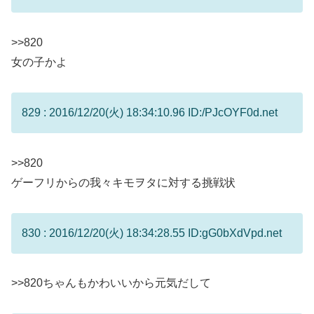
>>820
女の子かよ
829 : 2016/12/20(火) 18:34:10.96 ID:/PJcOYF0d.net
>>820
ゲーフリからの我々キモヲタに対する挑戦状
830 : 2016/12/20(火) 18:34:28.55 ID:gG0bXdVpd.net
>>820
ちゃんもかわいいから元気だして