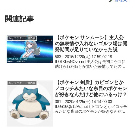
関連記事
【ポケモン サンムーン】主人公
キャラクター・世界観
の無表情や入れないゴルフ場は開
発期間が足りていなかった説
583 : 2016/12/20(火) 17:59:02.19
ID:/IXhwNOva.net主人公は最初コケコに
助けられた時とか驚いた表情してたのに
終盤ずっと微笑みガイジになってたから
な 旅をするうちに感情を失ってしまった
んや
【ポケモン 剣盾】カビゴンとか
キャラクター・世界観
ノコッチみたいな糸目のポケモン
が好きなんだけど他にいるっけ？
381 : 2020/01/25(土) 14:14:00.03
ID:G16Qk13Pd.netカビゴンとかノコッチ
みたいな糸目のポケモンが好きなんだけ
ど 他に糸目ポケモンっているっけ？