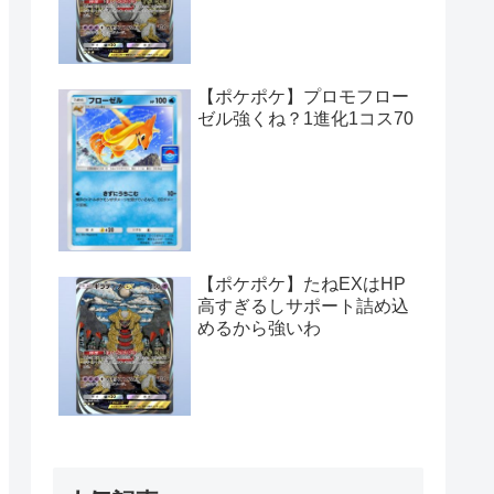
【ポケポケ】プロモフロー
ゼル強くね？1進化1コス70
【ポケポケ】たねEXはHP
高すぎるしサポート詰め込
めるから強いわ