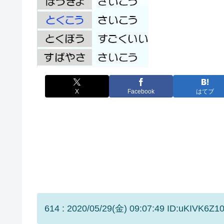
X
Facebook
はてブ
614 : 2020/05/29(金) 09:07:49 ID:uKIVK6Z10