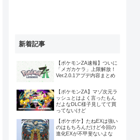
新着記事
【ポケモンZA速報】ついに
「メガカケラ」上限解放！
Ver.2.0.1アプデ内容まとめ
【ポケモンZA】マゾ次元ラ
ッシュとはよく言ったもん
だよなDLC様子見してて買
ってないけど
【ポケポケ】たねEXは強い
のはもちろんだけど今回の
進化EXが不甲斐ないよな