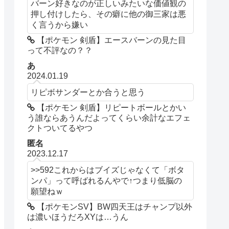
バーン好きなのが正しいみたいな価値観の
押し付けしたら、その癖に他の御三家は悪
く言うから嫌い
【ポケモン 剣盾】エースバーンの見た目
って不評なの？？
あ
2024.01.19
リピボサンダーとか合うと思う
【ポケモン 剣盾】リピートボールとかい
う誰ならあうんだよってくらい余計なエフェ
クトついてるやつ
匿名
2023.12.17
>>592これからはブイズじゃなくて「ボタ
ンパ」って呼ばれるんやで↑つまり低脳の
願望ねｗ
【ポケモンSV】BW四天王はチャンプ以外
は濃いほうだろXYは…うん