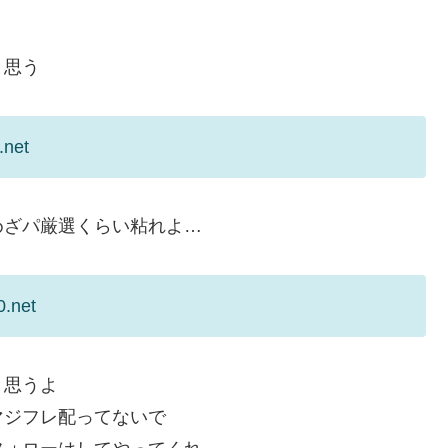
と思う
.net
めざパ厳選くらい粘れよ…
0.net
と思うよ
マジフレ配ってないで