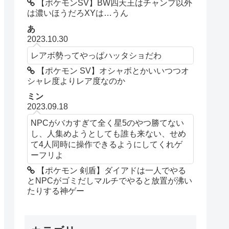
【ポケモンSV】BW四天王はチャンプ以外
は濃いほうだろXYは…うん
あ
2023.10.30
レアボ勢ってやっぱハッタショだわ
【ポケモン SV】オシャボとかいいつつオ
シャレ度よりレア度なのか
ミン
2023.09.18
NPCがバカすぎて全く星5のやつ勝てない
し、人集めようとしても誰も来ない、せめ
て4人同時に操作できるようにしてくれゲ
ーフリよ
【ポケモン 剣盾】ダイアドは一人でやる
とNPCがゴミだしマルチでやると放置が沸い
たりする神ゲー