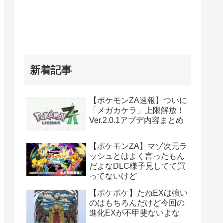
新着記事
【ポケモンZA速報】ついに
「メガカケラ」上限解放！
Ver.2.0.1アプデ内容まとめ
【ポケモンZA】マゾ次元ラ
ッシュとはよく言ったもん
だよなDLC様子見してて買
ってないけど
【ポケポケ】たねEXは強い
のはもちろんだけど今回の
進化EXが不甲斐ないよな