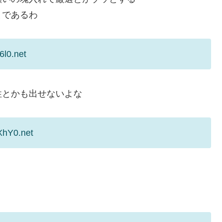
まであるわ
6l0.net
性とかも出せないよな
XhY0.net