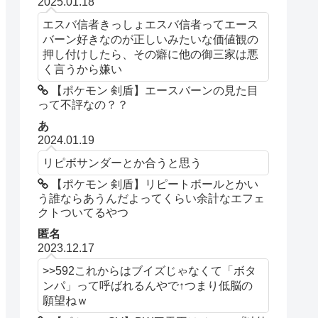
2025.01.18
エスバ信者きっしょエスバ信者ってエース
バーン好きなのが正しいみたいな価値観の
押し付けしたら、その癖に他の御三家は悪
く言うから嫌い
【ポケモン 剣盾】エースバーンの見た目
って不評なの？？
あ
2024.01.19
リピボサンダーとか合うと思う
【ポケモン 剣盾】リピートボールとかい
う誰ならあうんだよってくらい余計なエフェ
クトついてるやつ
匿名
2023.12.17
>>592これからはブイズじゃなくて「ボタ
ンパ」って呼ばれるんやで↑つまり低脳の
願望ねｗ