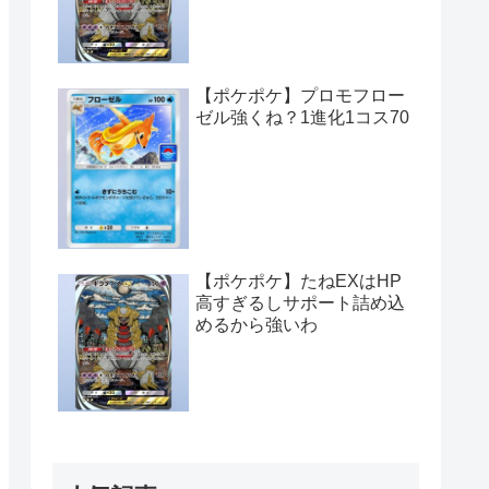
【ポケポケ】プロモフロー
ゼル強くね？1進化1コス70
【ポケポケ】たねEXはHP
高すぎるしサポート詰め込
めるから強いわ