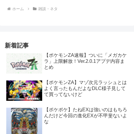
ホーム
雑談・ネタ
新着記事
【ポケモンZA速報】ついに「メガカケ
ラ」上限解放！Ver.2.0.1アプデ内容ま
とめ
【ポケモンZA】マゾ次元ラッシュとは
よく言ったもんだよなDLC様子見して
て買ってないけど
【ポケポケ】たねEXは強いのはもちろ
んだけど今回の進化EXが不甲斐ないよ
な