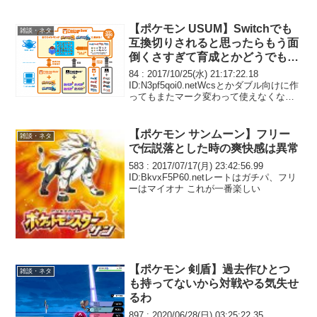
もう明日で終わるしそもそもフレコない
とダメとか見たような
【ポケモン USUM】Switchでも
雑談・ネタ
互換切りされると思ったらもう面
倒くさすぎて育成とかどうでもい
いな
84 : 2017/10/25(水) 21:17:22.18
ID:N3pf5qoi0.netWcsとかダブル向けに作
ってもまたマーク変わって使えなくなる
から，シングルとかに片寄っちゃうだよ
な。何回同じの作らせんだよ。ゲーフリ
とか全
【ポケモン サンムーン】フリー
雑談・ネタ
で伝説落とした時の爽快感は異常
583 : 2017/07/17(月) 23:42:56.99
ID:BkvxF5P60.netレートはガチパ、フリ
ーはマイオナ これが一番楽しい
【ポケモン 剣盾】過去作ひとつ
雑談・ネタ
も持ってないから対戦やる気失せ
るわ
897 : 2020/06/28(日) 03:25:22.35