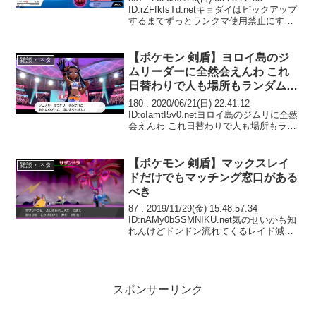
ID:rZFfkfsTd.netキョダイはピックアップ
するまでずっとランクマ使用禁止にする
ぐらい慎重だったのに、三闘犬とミツバ
がくれるだけのアロ御三家を最速解禁す
るのは過去作プ...
【ポケモン 剣盾】ヨロイ島のジ
雑談・ネタ
ムリーダーに全然会えんわ これ
日替わりで人も場所もランダムな
んだよね？
180 : 2020/06/21(日) 22:41:12
ID:oIamtI5v0.netヨロイ島のジムリに全然
会えんわ これ日替わりで人も場所もラン
ダムなんだよね？ 毎日ヨロイ島中探し回
らないといけないのか……
【ポケモン 剣盾】マックスレイ
雑談・ネタ
ドだけでもマッチング窓口がある
べき
87 : 2019/11/29(金) 15:48:57.34
ID:nAMy0bSSMNIKU.net気のせいかも知
れんけどドンドン流れてくるレイド減っ
てね
スポンサーリンク