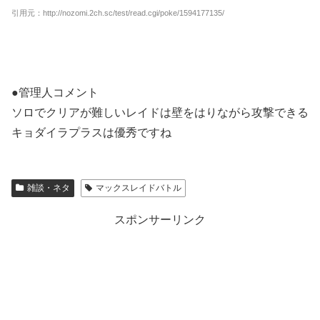
引用元：http://nozomi.2ch.sc/test/read.cgi/poke/1594177135/
●管理人コメント
ソロでクリアが難しいレイドは壁をはりながら攻撃できる
キョダイラプラスは優秀ですね
雑談・ネタ
マックスレイドバトル
スポンサーリンク