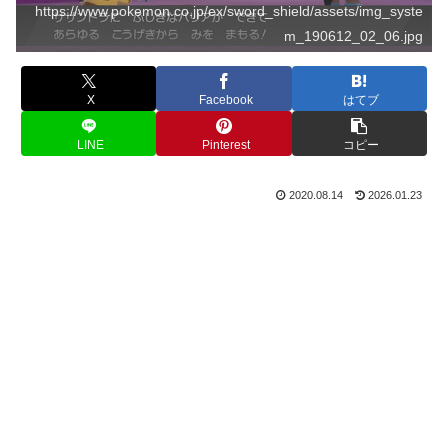
https://www.pokemon.co.jp/ex/sword_shield/assets/img_syste
m_190612_02_06.jpg
X
Facebook
はてブ
LINE
Pinterest
コピー
2020.08.14
2026.01.23