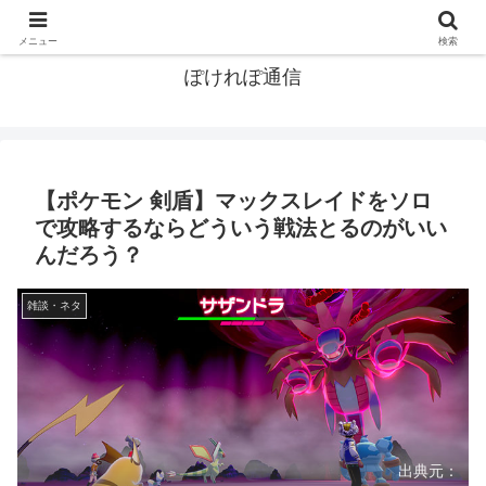
ポケモン関連まとめ
メニュー
検索
ぽけれぽ通信
【ポケモン 剣盾】マックスレイドをソロ
で攻略するならどういう戦法とるのがいい
んだろう？
雑談・ネタ
出典元：