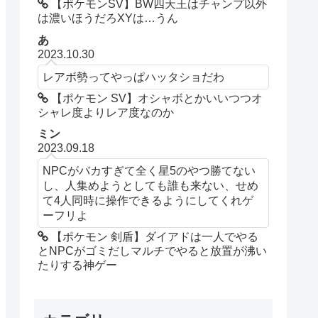
【ポケモンSV】BW四天王はチャンプ以外
は濃いほうだろXYは…うん
あ
2023.10.30
レアボ勢ってやっぱハッタショだわ
【ポケモン SV】オシャボとかいいつつオ
シャレ度よりレア度なのか
ミン
2023.09.18
NPCがバカすぎて全く星5のやつ勝てない
し、人集めようとしても誰も来ない、せめ
て4人同時に操作できるようにしてくれゲ
ーフリよ
【ポケモン 剣盾】ダイアドは一人でやる
とNPCがゴミだしマルチでやると放置が沸い
たりする神ゲー