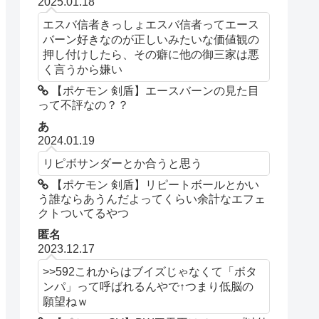
2025.01.18
エスバ信者きっしょエスバ信者ってエース
バーン好きなのが正しいみたいな価値観の
押し付けしたら、その癖に他の御三家は悪
く言うから嫌い
【ポケモン 剣盾】エースバーンの見た目
って不評なの？？
あ
2024.01.19
リピボサンダーとか合うと思う
【ポケモン 剣盾】リピートボールとかい
う誰ならあうんだよってくらい余計なエフェ
クトついてるやつ
匿名
2023.12.17
>>592これからはブイズじゃなくて「ボタ
ンパ」って呼ばれるんやで↑つまり低脳の
願望ねｗ