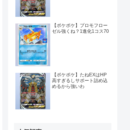
【ポケポケ】プロモフロー
ゼル強くね？1進化1コス70
【ポケポケ】たねEXはHP
高すぎるしサポート詰め込
めるから強いわ