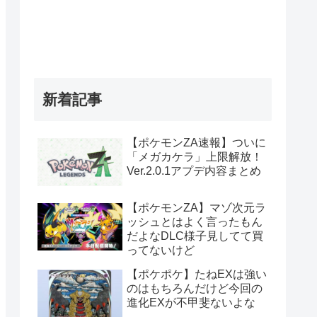
新着記事
【ポケモンZA速報】ついに
「メガカケラ」上限解放！
Ver.2.0.1アプデ内容まとめ
【ポケモンZA】マゾ次元ラ
ッシュとはよく言ったもん
だよなDLC様子見してて買
ってないけど
【ポケポケ】たねEXは強い
のはもちろんだけど今回の
進化EXが不甲斐ないよな