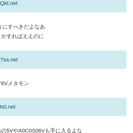
0QM.net
うにすべきだよなあ
とかすればええのに
7sa.net
6Vメタモン
dN0.net
5VやA0C0S06Vも手に入るよな