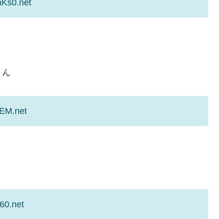
nKs0.net
まん
zEM.net
60.net