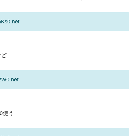
nKs0.net
けど
2W0.net
0使う