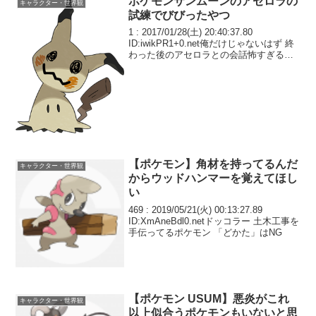
ポケモンサンムーンのアセロラの
キャラクター・世界観
試練でびびったやつ
1 : 2017/01/28(土) 20:40:37.80
ID:iwikPR1+0.net俺だけじゃないはず 終
わった後のアセロラとの会話怖すぎるだ
ろ… ホラゲかと思ったわ…
【ポケモン】角材を持ってるんだ
キャラクター・世界観
からウッドハンマーを覚えてほし
い
469 : 2019/05/21(火) 00:13:27.89
ID:XmAneBdl0.netドッコラー 土木工事を
手伝ってるポケモン 「どかた」はNG
【ポケモン USUM】悪炎がこれ
キャラクター・世界観
以上似合うポケモンもいないと思