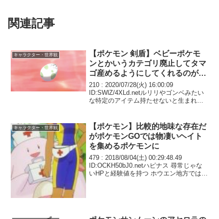
関連記事
【ポケモン 剣盾】ベビーポケモ
キャラクター・世界観
ンとかいうカテゴリ廃止してタマ
ゴ産めるようにしてくれるのが一
番なんだけど
210 : 2020/07/28(火) 16:00:09
ID:SWlZ/4XLd.netルリリやゴンベみたい
な特定のアイテム持たせないと生まれて
こないベビィポケモンの誰得仕様いい加
減撤廃してほしい ピチューやピィみたい
に普通に生まれてくる...
【ポケモン】比較的地味な存在だ
キャラクター・世界観
がポケモンGOでは物凄いヘイト
を集めるポケモンに
479 : 2018/08/04(土) 00:29:48.49
ID:OCKH50bJ0.netハピナス 尋常じゃな
いHPと経験値を持つ ホウエン地方では秘
密基地内で昇天する姿がよく目撃されて
いるとか