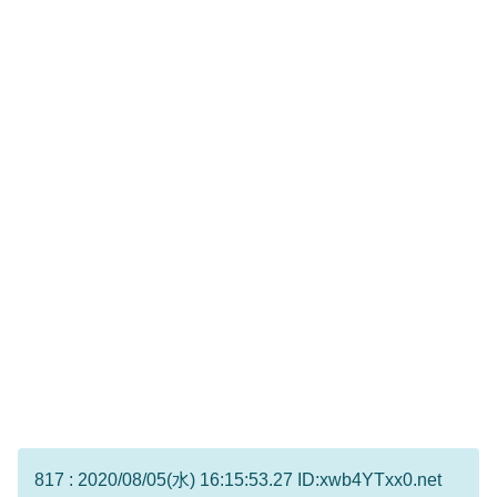
817 : 2020/08/05(水) 16:15:53.27 ID:xwb4YTxx0.net