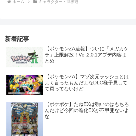
ホーム
キャラクター・世界観
新着記事
【ポケモンZA速報】ついに「メガカケ
ラ」上限解放！Ver.2.0.1アプデ内容ま
とめ
【ポケモンZA】マゾ次元ラッシュとは
よく言ったもんだよなDLC様子見して
て買ってないけど
【ポケポケ】たねEXは強いのはもちろ
んだけど今回の進化EXが不甲斐ないよ
な