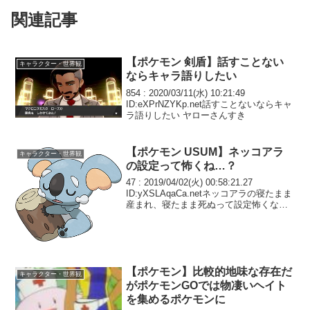
関連記事
【ポケモン 剣盾】話すことない
キャラクター・世界観
ならキャラ語りしたい
854 : 2020/03/11(水) 10:21:49
ID:eXPrNZYKp.net話すことないならキャ
ラ語りしたい ヤローさんすき
【ポケモン USUM】ネッコアラ
キャラクター・世界観
の設定って怖くね…？
47 : 2019/04/02(火) 00:58:21.27
ID:yXSLAqaCa.netネッコアラの寝たまま
産まれ、寝たまま死ぬって設定怖くな
い？ 一緒に遊んで闘って思い出作って
も、向こうにとっては意味ないって仮想
現実みたいだ……
【ポケモン】比較的地味な存在だ
キャラクター・世界観
がポケモンGOでは物凄いヘイト
を集めるポケモンに