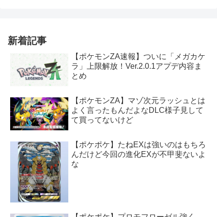
新着記事
【ポケモンZA速報】ついに「メガカケ
ラ」上限解放！Ver.2.0.1アプデ内容ま
とめ
【ポケモンZA】マゾ次元ラッシュとは
よく言ったもんだよなDLC様子見して
て買ってないけど
【ポケポケ】たねEXは強いのはもちろ
んだけど今回の進化EXが不甲斐ないよ
な
【ポケポケ】プロモフローゼル強く