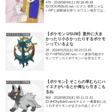
479 : 2018/08/04(土) 00:29:48.49
ID:OCKH50bJ0.netハピナス 尋常じゃな
いHPと経験値を持つ ホウエン地方では秘
密基地内で昇天する姿がよく目撃されて
いるとか
【ポケモン USUM】意外に大き
キャラクター・世界観
かったり小さかったりするポケモ
ンっているよな
28 : 2018/01/02(火) 00:23:23.43
ID:Y+NPNSZ2M.netレート参加可能ポケ
モンでデッカイポケモンパを作るとする
なら何になるかな とりあえず ・ホエルオ
ー ・ハガネール ・テッカグヤ ・ナッシ
ー（アローラ...
【ポケモン】そこらの草むらにハ
キャラクター・世界観
イエナがいるとか俺なら引きこも
るね
964 : 2018/08/23(木) 00:11:21.41
ID:dHOhyBde0.netポチエナ 一番最初に出
くわすポケモンがまさかのあくタイプ