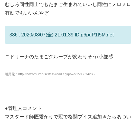
むしろ同性同士でもたまご生まれていいし同性にメロメロ
有効でもいいんやぞ
386 : 2020/08/07(金) 21:01:39 ID:p6pqP1t5M.net
ニドリーナのたまごグループが変わりそう(小並感
引用元：http://nozomi.2ch.sc/test/read.cgi/poke/1596634286/
●管理人コメント
マスタード師匠繋がりで冠で格闘ブイズ追加きたらあつい