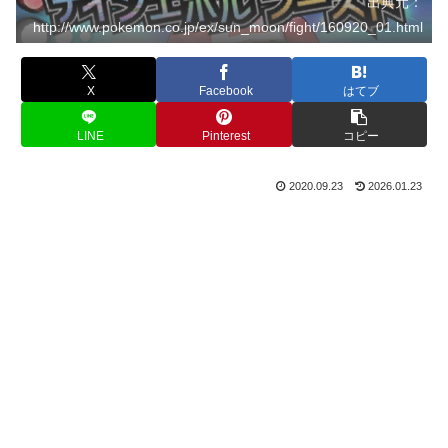
出典元：
http://www.pokemon.co.jp/ex/sun_moon/fight/160920_01.html
X
Facebook
はてブ
LINE
Pinterest
コピー
2020.09.23
2026.01.23